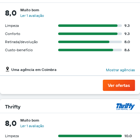
Muito bom
8,0
Ler 1 avaliação
Limpeza
9.3
Conforto
9.3
Retirada/devolução
8.0
Custo-benefício
8.6
Uma agência em Coimbra
Mostrar agências
Ver ofertas
Thrifty
Muito bom
8,0
Ler 1 avaliação
Limpeza
10.0