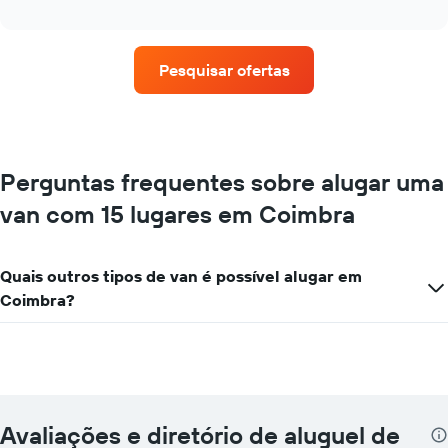
as
interactive
quatro
chart
empresas
de
Pesquisar ofertas
aluguel
de
carros
que
tem
mais
Perguntas frequentes sobre alugar uma
localizações
van com 15 lugares em Coimbra
O
gráfico
tem
1
Quais outros tipos de van é possível alugar em
eixo
Coimbra?
X
exibindo
empresas
de
aluguel
de
carros
Avaliações e diretório de aluguel de
O