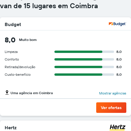
gráfico
van de 15 lugares em Coimbra
tem
1
eixo
Budget
Y
exibindo
o
8,0
Muito bom
preço
mais
Limpeza
8.0
barato
do
Conforto
8.0
aluguel
Retirada/devolução
8.0
de
Custo-benefício
8.0
carro
para
as
empresas
Uma agência em Coimbra
Mostrar agências
fornecidas
Ver ofertas
Hertz