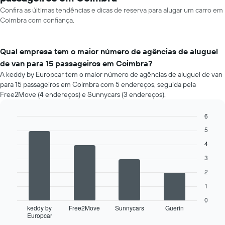
Confira as últimas tendências e dicas de reserva para alugar um carro em
Coimbra com confiança.
Qual empresa tem o maior número de agências de aluguel
de van para 15 passageiros em Coimbra?
A keddy by Europcar tem o maior número de agências de aluguel de van
para 15 passageiros em Coimbra com 5 endereços, seguida pela
Free2Move (4 endereços) e Sunnycars (3 endereços).
6
Bar
Chart
5
graphic.
chart
with
4
4
3
bars.
2
O
1
gráfico
a
0
seguir
keddy by
Free2Move
Sunnycars
Guerin
Europcar
exibe
End
of