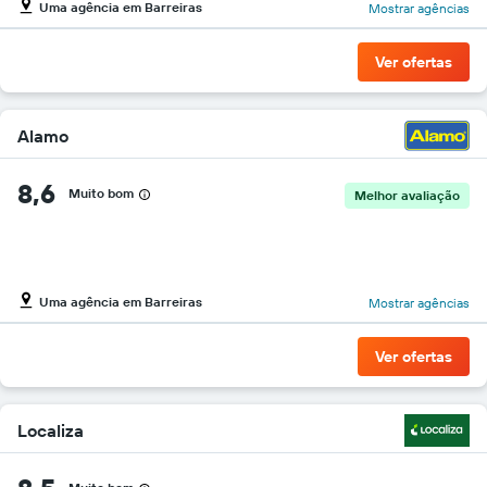
Uma agência em Barreiras
Mostrar agências
gráfico
tem
1
Ver ofertas
eixo
Y
exibindo
o
Alamo
preço
mais
8,6
Muito bom
barato
Melhor avaliação
do
aluguel
de
carro
para
Uma agência em Barreiras
Mostrar agências
as
empresas
Ver ofertas
fornecidas
Localiza