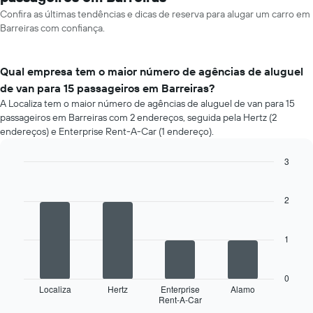
Confira as últimas tendências e dicas de reserva para alugar um carro em
Barreiras com confiança.
Qual empresa tem o maior número de agências de aluguel
de van para 15 passageiros em Barreiras?
A Localiza tem o maior número de agências de aluguel de van para 15
passageiros em Barreiras com 2 endereços, seguida pela Hertz (2
endereços) e Enterprise Rent-A-Car (1 endereço).
3
Bar
Chart
graphic.
chart
with
2
4
bars.
1
O
gráfico
a
0
seguir
Localiza
Hertz
Enterprise
Alamo
Rent-A-Car
exibe
End
of