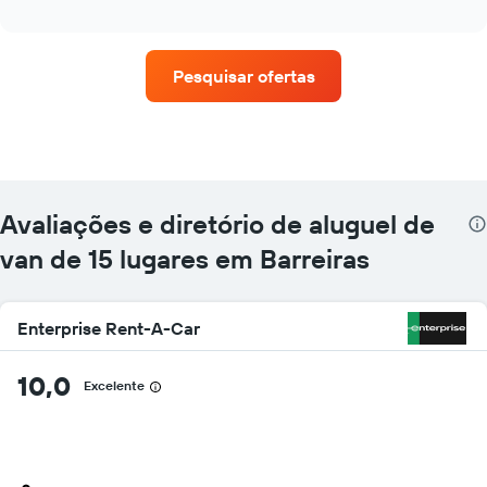
as
interactive
quatro
chart
empresas
de
Pesquisar ofertas
aluguel
de
carros
que
tem
mais
localizações
Avaliações e diretório de aluguel de
O
gráfico
van de 15 lugares em Barreiras
tem
1
eixo
Enterprise Rent-A-Car
X
exibindo
empresas
10,0
Excelente
de
aluguel
de
carros
O