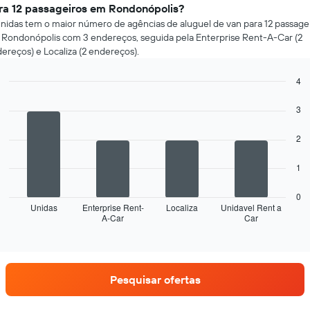
ra 12 passageiros em Rondonópolis?
nidas tem o maior número de agências de aluguel de van para 12 passage
Rondonópolis com 3 endereços, seguida pela Enterprise Rent-A-Car (2
ereços) e Localiza (2 endereços).
4
Bar
Chart
graphic.
chart
3
with
4
2
bars.
O
1
gráfico
a
0
seguir
Unidas
Enterprise Rent-
Localiza
Unidavel Rent a
A-Car
Car
exibe
End
of
as
interactive
quatro
chart
empresas
de
Pesquisar ofertas
aluguel
de