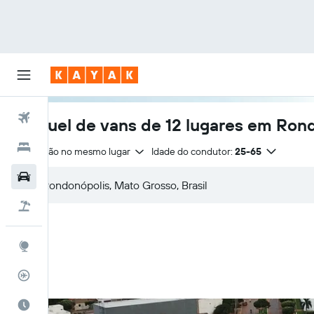
Voos
Aluguel de vans de 12 lugares em Ron
Hotéis
Devolução no mesmo lugar
Idade do condutor:
25-65
Carros
Pacotes
Explore
Rastreador de voos
Quando ir