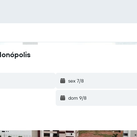
donópolis
sex 7/8
dom 9/8