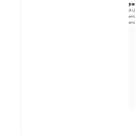
pa
A U
em 
end