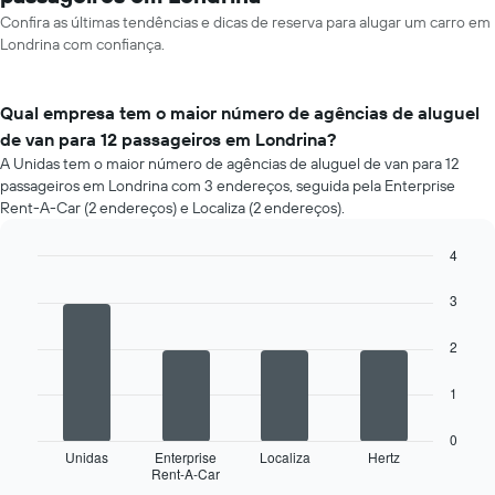
Confira as últimas tendências e dicas de reserva para alugar um carro em
Londrina com confiança.
Qual empresa tem o maior número de agências de aluguel
de van para 12 passageiros em Londrina?
A Unidas tem o maior número de agências de aluguel de van para 12
passageiros em Londrina com 3 endereços, seguida pela Enterprise
Rent-A-Car (2 endereços) e Localiza (2 endereços).
4
Bar
Chart
graphic.
chart
3
with
4
2
bars.
O
1
gráfico
a
0
seguir
Unidas
Enterprise
Localiza
Hertz
Rent-A-Car
exibe
End
of