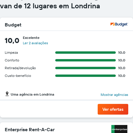
gráfico
van de 12 lugares em Londrina
tem
1
eixo
Budget
Y
exibindo
o
Excelente
10,0
preço
Ler 2 avaliações
mais
Limpeza
10.0
barato
do
Conforto
10.0
aluguel
Retirada/devolução
10.0
de
Custo-benefício
10.0
carro
para
as
empresas
Uma agência em Londrina
Mostrar agências
fornecidas
Ver ofertas
Enterprise Rent-A-Car