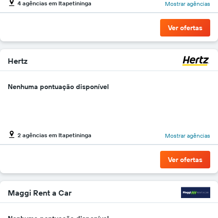
4 agências em Itapetininga
Mostrar agências
gráfico
tem
1
Ver ofertas
eixo
Y
exibindo
o
Hertz
preço
mais
Nenhuma pontuação disponível
barato
do
aluguel
de
carro
para
2 agências em Itapetininga
Mostrar agências
as
empresas
Ver ofertas
fornecidas
Maggi Rent a Car