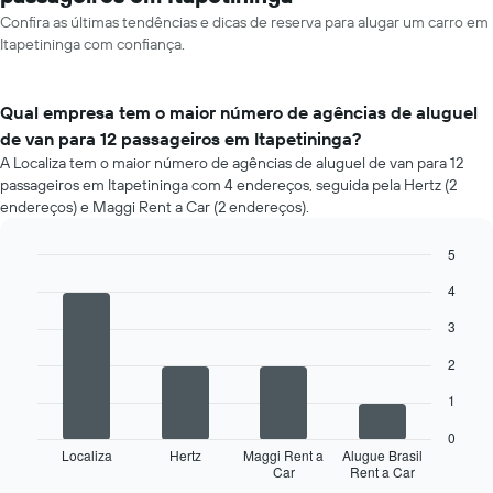
Confira as últimas tendências e dicas de reserva para alugar um carro em
Itapetininga com confiança.
Qual empresa tem o maior número de agências de aluguel
de van para 12 passageiros em Itapetininga?
A Localiza tem o maior número de agências de aluguel de van para 12
passageiros em Itapetininga com 4 endereços, seguida pela Hertz (2
endereços) e Maggi Rent a Car (2 endereços).
5
Bar
Chart
4
graphic.
chart
with
3
4
bars.
2
O
1
gráfico
a
0
seguir
Localiza
Hertz
Maggi Rent a
Alugue Brasil
Car
Rent a Car
exibe
End
of