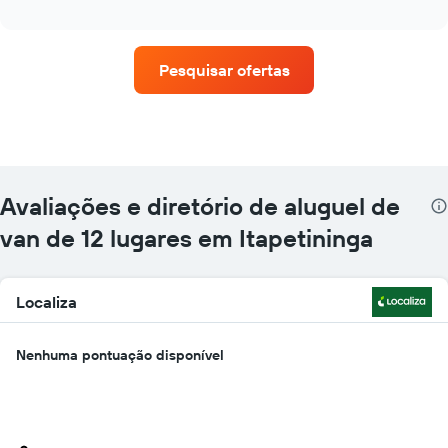
as
interactive
quatro
chart
empresas
de
Pesquisar ofertas
aluguel
de
carros
que
tem
mais
localizações
Avaliações e diretório de aluguel de
O
gráfico
van de 12 lugares em Itapetininga
tem
1
eixo
Localiza
X
exibindo
empresas
Nenhuma pontuação disponível
de
aluguel
de
carros
O