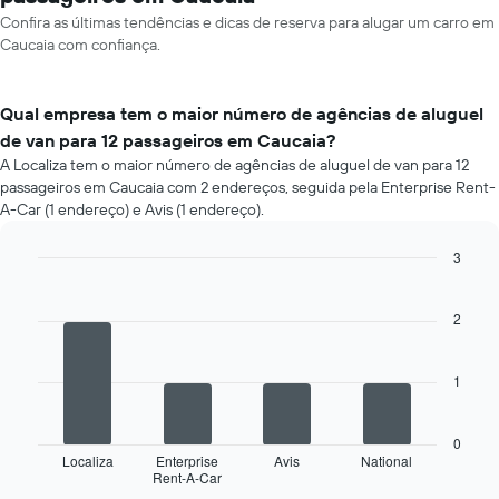
Confira as últimas tendências e dicas de reserva para alugar um carro em
Caucaia com confiança.
Qual empresa tem o maior número de agências de aluguel
de van para 12 passageiros em Caucaia?
A Localiza tem o maior número de agências de aluguel de van para 12
passageiros em Caucaia com 2 endereços, seguida pela Enterprise Rent-
A-Car (1 endereço) e Avis (1 endereço).
3
Bar
Chart
graphic.
chart
with
2
4
bars.
1
O
gráfico
a
0
seguir
Localiza
Enterprise
Avis
National
Rent-A-Car
exibe
End
of