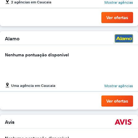
2 agências em Caucaia
Mostrar agências
gráfico
tem
1
Ver ofertas
eixo
Y
exibindo
o
Alamo
preço
mais
Nenhuma pontuação disponível
barato
do
aluguel
de
carro
para
Uma agência em Caucaia
Mostrar agências
as
empresas
Ver ofertas
fornecidas
Avis