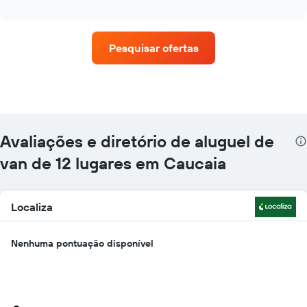
as
interactive
quatro
chart
empresas
de
Pesquisar ofertas
aluguel
de
carros
que
tem
mais
localizações
Avaliações e diretório de aluguel de
O
gráfico
van de 12 lugares em Caucaia
tem
1
eixo
Localiza
X
exibindo
empresas
Nenhuma pontuação disponível
de
aluguel
de
carros
O