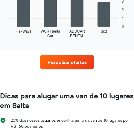
3
tem
bars.
1
1
2
eixo
eixo
O
X
1
Y
gráfico
exibindo
exibindo
a
0
os
o
seguir
FlexWays
WCR Renta
ADDCAR
Sixt
meses
Car
RENTAL
preço
exibe
End
do
of
médio
as
interactive
ano
de
quatro
chart
O
um
empresas
gráfico
aluguel
de
Pesquisar ofertas
tem
de
aluguel
1
carro
de
eixo
carros
Y
que
exibindo
tem
o
mais
Dicas para alugar uma van de 10 lugares
preço
localizações
médio
em Salta
O
de
gráfico
aluguel
tem
de
25% dos nossos usuários encontraram uma van de 10 lugares por
1
carro
R$ 160 ou menos.
eixo
por
X