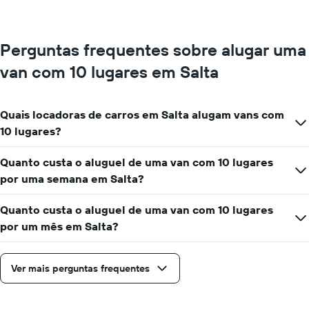
um
exibindo
dia
empresas
de
Perguntas frequentes sobre alugar uma
aluguel
de
van com 10 lugares em Salta
carros
O
gráfico
Quais locadoras de carros em Salta alugam vans com
tem
1
10 lugares?
eixo
Y
Quanto custa o aluguel de uma van com 10 lugares
exibindo
por uma semana em Salta?
o
preço
mais
Quanto custa o aluguel de uma van com 10 lugares
barato
por um mês em Salta?
do
aluguel
de
Ver mais perguntas frequentes
carro
para
as