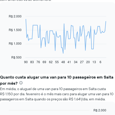
R$ 2.000
Line
Chart
graphic.
chart
with
91
R$ 1.500
data
points.
R$ 1.000
O
gráfico
a
R$ 500
seguir
90
83
76
69
62
55
48
41
34
27
20
13
6
End
of
exibe
interactive
como
chart
o
Quanto custa alugar uma van para 10 passageiros em Salta
preço
por mês?
de
Em média, o aluguel de uma van para 10 passageiros em Salta custa
um
R$ 1.150 por dia. fevereiro é o mês mais caro para alugar uma van para 10
carro
passageiros em Salta quando os preços são R$ 1.641/dia, em média.
alugado
varia
de
R$ 2.000
acordo