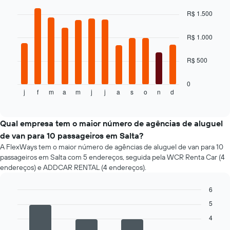
Bar
Chart
com
graphic.
chart
R$ 1.500
with
a
12
aproximação
bars.
R$ 1.000
da
data
O
de
R$ 500
gráfico
reserva
a
O
seguir
0
gráfico
j
f
m
a
m
j
j
a
s
o
n
d
exibe
End
tem
of
o
interactive
1
preço
chart
eixo
médio
Qual empresa tem o maior número de agências de aluguel
X
de
de van para 10 passageiros em Salta?
exibindo
um
o
A FlexWays tem o maior número de agências de aluguel de van para 10
aluguel
número
passageiros em Salta com 5 endereços, seguida pela WCR Renta Car (4
de
de
endereços) e ADDCAR RENTAL (4 endereços).
carro
dias
a
antes
6
cada
da
mês
Bar
Chart
5
reserva
graphic.
chart
O
O
with
4
gráfico
gráfico
4
tem