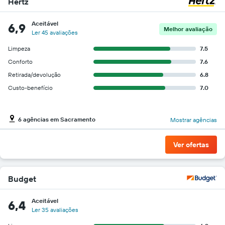
Hertz
Y
exibindo
o
Aceitável
6,9
Melhor avaliação
preço
Ler 45 avaliações
mais
Limpeza
7.5
barato
do
Conforto
7.6
aluguel
Retirada/devolução
6.8
de
Custo-benefício
7.0
carro
para
as
empresas
6 agências em Sacramento
Mostrar agências
fornecidas
Ver ofertas
Budget
Aceitável
6,4
Ler 35 avaliações