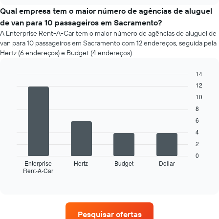
preço
chart
X
médio
Qual empresa tem o maior número de agências de aluguel
exibindo
de
de van para 10 passageiros em Sacramento?
o
um
número
A Enterprise Rent-A-Car tem o maior número de agências de aluguel de
aluguel
de
van para 10 passageiros em Sacramento com 12 endereços, seguida pela
de
dias
Hertz (6 endereços) e Budget (4 endereços).
carro
antes
a
da
14
cada
reserva
mês
Bar
12
Chart
O
graphic.
chart
O
gráfico
10
with
gráfico
tem
4
8
tem
1
bars.
6
1
eixo
eixo
4
Y
O
X
exibindo
gráfico
2
exibindo
o
a
0
os
preço
seguir
Enterprise
Hertz
Budget
Dollar
meses
Rent-A-Car
médio
exibe
End
do
of
de
as
interactive
ano
um
quatro
chart
O
aluguel
empresas
gráfico
de
de
Pesquisar ofertas
tem
carro
aluguel