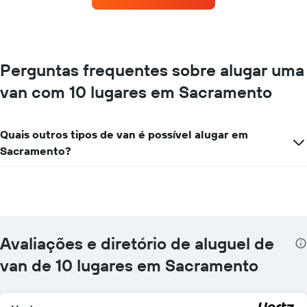
1
de
eixo
carros
Y
que
exibindo
tem
o
mais
Perguntas frequentes sobre alugar uma
preço
localizações
médio
van com 10 lugares em Sacramento
O
de
gráfico
aluguel
tem
de
1
Quais outros tipos de van é possível alugar em
carro
eixo
por
Sacramento?
X
um
exibindo
dia
empresas
de
aluguel
de
carros
Avaliações e diretório de aluguel de
O
gráfico
van de 10 lugares em Sacramento
tem
1
eixo