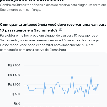
Confira as últimas tendências e dicas de reserva para alugar um carro em
Sacramento com confiança.
Com quanta antecedência você deve reservar uma van para
10 passageiros em Sacramento?
Para obter o melhor preço em aluguel de van para 10 passageiros em
Sacramento, você deve reservar cerca de 17 dias antes da sua viagem.
Desse modo, você pode economizar aproximadamente 63% em
comparação com uma reserva de última hora.
R$ 2.000
Line
Chart
graphic.
chart
with
R$ 1.500
91
data
R$ 1.000
points.
O
R$ 500
gráfico
a
R$ 0