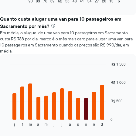
seguir
90
83
76
69
62
55
48
41
34
27
20
13
6
End
of
exibe
interactive
como
chart
o
Quanto custa alugar uma van para 10 passageiros em
preço
Sacramento por mês?
de
Em média, o aluguel de uma van para 10 passageiros em Sacramento
um
custa R$ 768 por dia. março é o mês mais caro para alugar uma van para
carro
10 passageiros em Sacramento quando os preços são R$ 990/dia, em
alugado
média.
varia
de
acordo
R$ 1.500
com
Bar
Chart
a
graphic.
chart
with
aproximação
R$ 1.000
12
da
bars.
data
de
R$ 500
O
reserva
gráfico
O
a
gráfico
seguir
0
tem
j
f
m
a
m
j
j
a
s
o
n
d
exibe
End
1
of
o
eixo
interactive