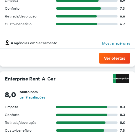
Limpeza
6.9
Conforto
7.3
Retirada/devolução
6.6
Custo-benefício
6.7
4 agências em Sacramento
Mostrar agências
Ver ofertas
Enterprise Rent-A-Car
Muito bom
8,0
Ler 9 avaliações
Limpeza
8.3
Conforto
8.3
Retirada/devolução
8.0
Custo-benefício
7.8