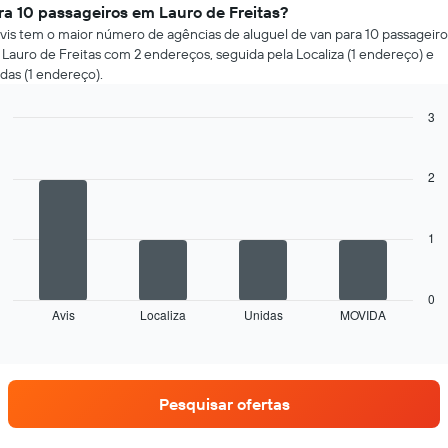
ra 10 passageiros em Lauro de Freitas?
vis tem o maior número de agências de aluguel de van para 10 passageiro
Lauro de Freitas com 2 endereços, seguida pela Localiza (1 endereço) e
das (1 endereço).
3
Bar
Chart
graphic.
chart
with
2
4
bars.
1
O
gráfico
a
seguir
0
Avis
Localiza
Unidas
MOVIDA
exibe
End
of
as
interactive
quatro
chart
empresas
de
Pesquisar ofertas
aluguel
de