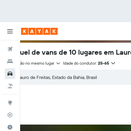
Voos
Aluguel de vans de 10 lugares em Laur
Hotéis
Devolução no mesmo lugar
Idade do condutor:
25-65
Carros
Pacotes
Explore
Rastreador de voos
Quando ir