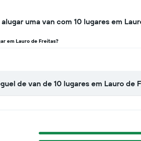
carros
que
tem
mais
 alugar uma van com 10 lugares em Lauro
localizações
O
gráfico
gar em Lauro de Freitas?
tem
1
eixo
X
exibindo
empresas
de
uguel de van de 10 lugares em Lauro de F
aluguel
de
carros
O
gráfico
tem
1
eixo
Y
exibindo