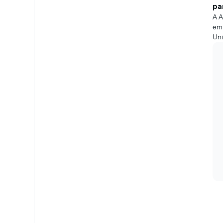
pa
A A
em 
Uni