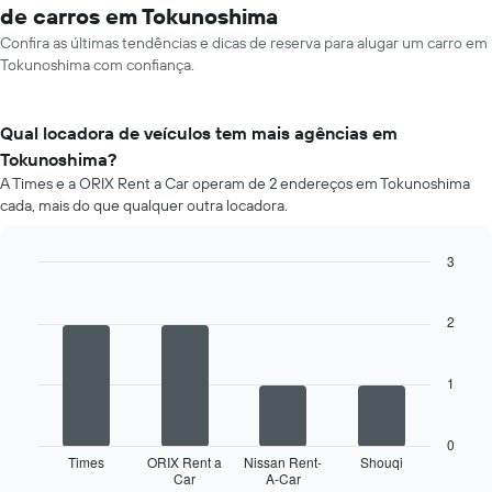
de carros em Tokunoshima
Confira as últimas tendências e dicas de reserva para alugar um carro em
Tokunoshima com confiança.
Qual locadora de veículos tem mais agências em
Tokunoshima?
A Times e a ORIX Rent a Car operam de 2 endereços em Tokunoshima
cada, mais do que qualquer outra locadora.
3
Bar
Chart
graphic.
chart
with
2
4
bars.
1
O
gráfico
a
0
seguir
Times
ORIX Rent a
Nissan Rent-
Shouqi
Car
A-Car
exibe
End