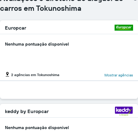
gráfico
carros em Tokunoshima
tem
1
eixo
Europcar
Y
exibindo
o
Nenhuma pontuação disponível
preço
mais
barato
do
aluguel
2 agências em Tokunoshima
de
Mostrar agências
carro
para
as
empresas
fornecidas
keddy by Europcar
Nenhuma pontuação disponível