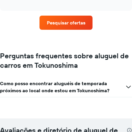
of
as
interactive
quatro
chart
empresas
de
Pesquisar ofertas
aluguel
de
carros
que
tem
mais
Perguntas frequentes sobre aluguel de
localizações
carros em Tokunoshima
O
gráfico
tem
1
Como posso encontrar aluguéis de temporada
eixo
próximos ao local onde estou em Tokunoshima?
X
exibindo
empresas
de
aluguel
de
carros
Avaliações e diretório de aluguel de
O