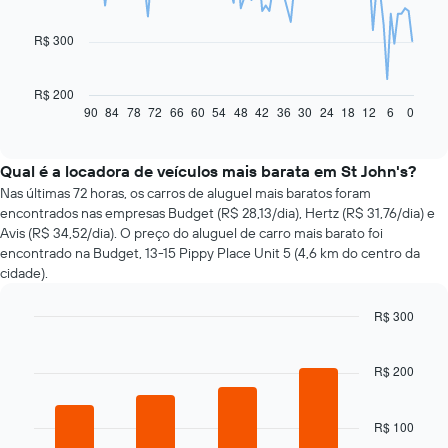
points.
R$ 300
O
gráfico
a
R$ 200
seguir
90
84
78
72
66
60
54
48
42
36
30
24
18
12
6
0
End
of
exibe
interactive
como
chart
o
Qual é a locadora de veículos mais barata em St John's?
preço
Nas últimas 72 horas, os carros de aluguel mais baratos foram
de
encontrados nas empresas Budget (R$ 28,13/dia), Hertz (R$ 31,76/dia) e
um
Avis (R$ 34,52/dia). O preço do aluguel de carro mais barato foi
carro
encontrado na Budget, 13-15 Pippy Place Unit 5 (4,6 km do centro da
alugado
cidade).
varia
de
R$ 300
acordo
com
Bar
Chart
graphic.
chart
a
with
R$ 200
aproximação
4
da
bars.
data
R$ 100
de
O