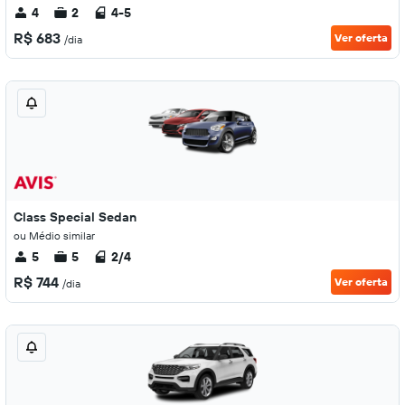
4
2
4-5
R$ 683
Ver oferta
/dia
Class Special Sedan
ou Médio similar
5
5
2/4
R$ 744
Ver oferta
/dia