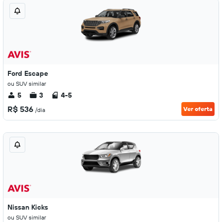
Ford Escape
ou SUV similar
5
3
4-5
R$ 536
Ver oferta
/dia
Nissan Kicks
ou SUV similar