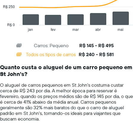
series.
1
R$ 250
eixo
The
Y
chart
exibindo
has
R$ 0
o
1
jan
fev
mar
abr
mai
End
preço
of
X
mais
interactive
axis
chart
barato
Carros: Pequeno
R$ 145 - R$ 495
displaying
do
categories.
Todos os tipos de carros
R$ 240 - R$ 581
aluguel
Range:
de
14
carro
Quanto custa o aluguel de um carro pequeno em
categories.
para
St John's?
The
as
chart
empresas
O aluguel de carros pequenos em St John's costuma custar
has
fornecidas
cerca de R$ 243 por dia. A melhor época para reservar é
1
fevereiro, quando os preços médios são de R$ 145 por dia, o que
Y
é cerca de 41% abaixo da média anual. Carros pequenos
axis
geralmente são 32% mais baratos do que o carro de aluguel
displaying
padrão em St John's, tornando-os ideais para viajantes que
values.
buscam economia.
Range:
0
to