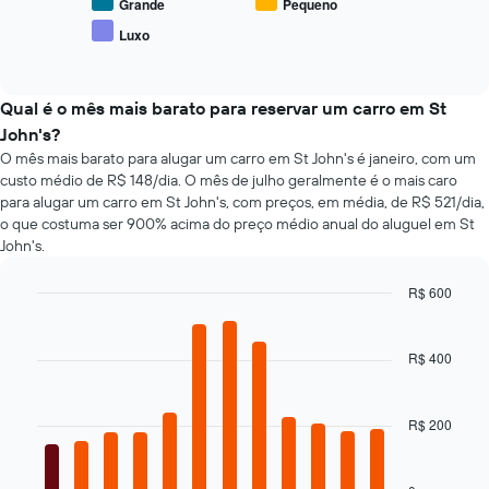
exibindo
o
Grande
Pequeno
médio
as
preço
de
Luxo
4
End
médio
um
of
empresas
de
interactive
aluguel
de
tipos
chart
de
aluguel
populares
Qual é o mês mais barato para reservar um carro em St
carro
de
de
John's?
carro
carros
O mês mais barato para alugar um carro em St John's é janeiro, com um
mais
custo médio de R$ 148/dia. O mês de julho geralmente é o mais caro
baratas
para alugar um carro em St John's, com preços, em média, de R$ 521/dia,
O
o que costuma ser 900% acima do preço médio anual do aluguel em St
gráfico
John's.
tem
1
eixo
R$ 600
Y
Bar
Chart
exibindo
graphic.
chart
with
o
R$ 400
12
preço
bars.
mais
barato
R$ 200
O
do
gráfico
aluguel
a
de