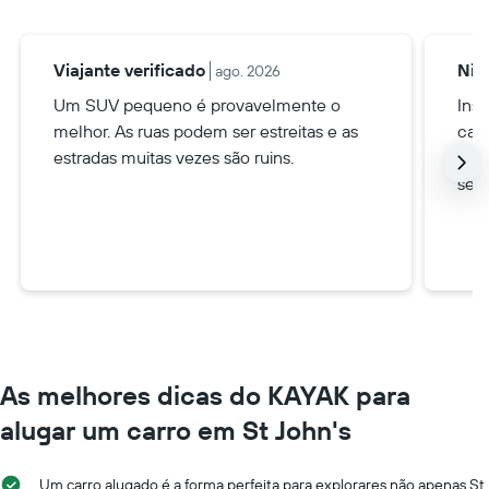
Viajante verificado
Nic
ago. 2026
Um SUV pequeno é provavelmente o
Ins
melhor. As ruas podem ser estreitas e as
car
estradas muitas vezes são ruins.
ins
seg
As melhores dicas do KAYAK para
alugar um carro em St John's
Um carro alugado é a forma perfeita para explorares não apenas St.