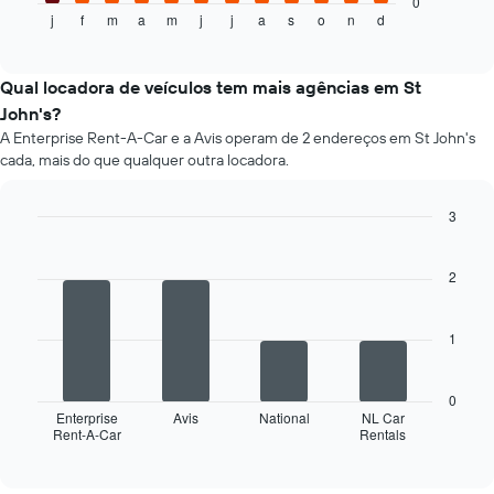
seguir
0
carro
j
f
m
a
m
j
j
a
s
o
n
d
exibe
End
para
of
o
as
interactive
preço
chart
empresas
médio
Qual locadora de veículos tem mais agências em St
fornecidas
de
John's?
um
A Enterprise Rent-A-Car e a Avis operam de 2 endereços em St John's
aluguel
cada, mais do que qualquer outra locadora.
de
carro
a
3
cada
Bar
Chart
mês
graphic.
chart
O
with
2
4
gráfico
bars.
tem
1
1
O
eixo
gráfico
X
a
exibindo
0
seguir
Enterprise
Avis
National
NL Car
os
Rent-A-Car
Rentals
exibe
End
meses
of
as
do
interactive
quatro
chart
ano