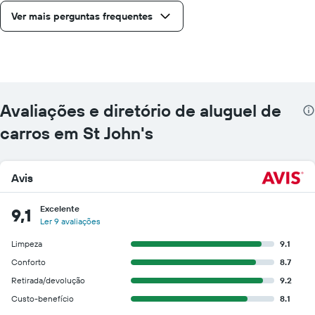
Ver mais perguntas frequentes
Avaliações e diretório de aluguel de
carros em St John's
Avis
Excelente
9,1
Ler 9 avaliações
Limpeza
9.1
Conforto
8.7
Retirada/devolução
9.2
Custo-benefício
8.1