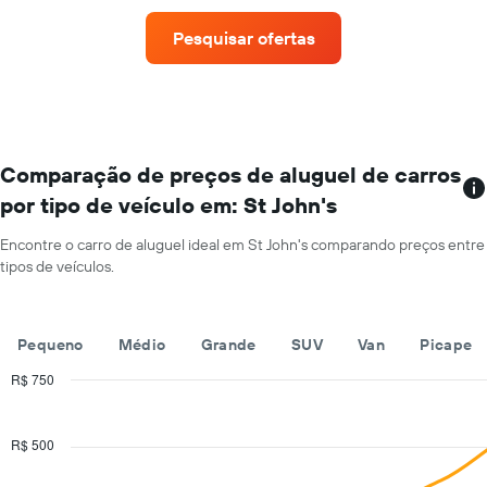
empresas
O
de
gráfico
Pesquisar ofertas
aluguel
tem
de
1
carros
eixo
que
Y
tem
exibindo
mais
o
localizações
Comparação de preços de aluguel de carros
preço
O
médio
por tipo de veículo em: St John's
gráfico
de
tem
aluguel
Encontre o carro de aluguel ideal em St John's comparando preços entre
1
de
tipos de veículos.
eixo
carro
X
por
exibindo
um
empresas
dia
Pequeno
Médio
Grande
SUV
Van
Picape
de
aluguel
R$ 750
de
Combination
Chart
carros
graphic.
chart
with
O
R$ 500
2
gráfico
data
tem