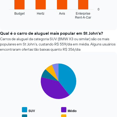
reserva
gráfico
O
a
0
gráfico
seguir
Budget
Hertz
Avis
Enterprise
tem
Rent-A-Car
exibe
End
1
of
as
interactive
eixo
quatro
chart
X
empresas
Qual é o carro de aluguel mais popular em St John's?
exibindo
de
Carros de aluguel da categoria SUV (BMW X3 ou similar) são os mais
o
aluguel
populares em St John's, custando R$ 559/dia em média. Alguns usuários
número
de
encontraram ofertas tão baixas quanto R$ 356/dia
de
carros
dias
mais
antes
baratas
da
Pie
Chart
das
reserva
graphic.
chart
últimas
with
O
72
5
gráfico
horas
slices.
tem
O
1
gráfico
O
eixo
tem
gráfico
Y
1
a
exibindo
eixo
seguir
o
SUV
Médio
X
exibe
preço