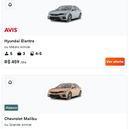
Hyundai Elantra
ou Médio similar
5
3
4-5
R$ 459
Ver oferta
/dia
Chevrolet Malibu
ou Grande similar