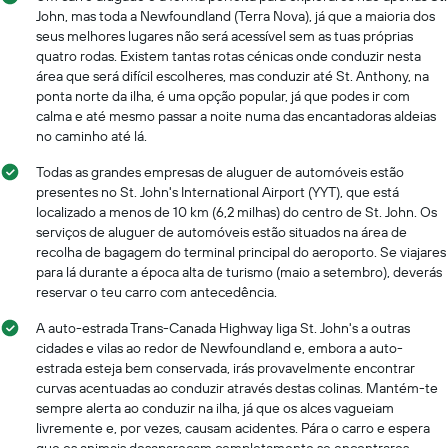
John, mas toda a Newfoundland (Terra Nova), já que a maioria dos
seus melhores lugares não será acessível sem as tuas próprias
quatro rodas. Existem tantas rotas cénicas onde conduzir nesta
área que será difícil escolheres, mas conduzir até St. Anthony, na
ponta norte da ilha, é uma opção popular, já que podes ir com
calma e até mesmo passar a noite numa das encantadoras aldeias
no caminho até lá.
Todas as grandes empresas de aluguer de automóveis estão
presentes no St. John's International Airport (YYT), que está
localizado a menos de 10 km (6,2 milhas) do centro de St. John. Os
serviços de aluguer de automóveis estão situados na área de
recolha de bagagem do terminal principal do aeroporto. Se viajares
para lá durante a época alta de turismo (maio a setembro), deverás
reservar o teu carro com antecedência.
A auto-estrada Trans-Canada Highway liga St. John's a outras
cidades e vilas ao redor de Newfoundland e, embora a auto-
estrada esteja bem conservada, irás provavelmente encontrar
curvas acentuadas ao conduzir através destas colinas. Mantém-te
sempre alerta ao conduzir na ilha, já que os alces vagueiam
livremente e, por vezes, causam acidentes. Pára o carro e espera
que os animais desapareçam completamente se encontrares