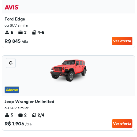
Ford Edge
ou SUV similar
5
3
4-5
R$ 845
Ver oferta
/dia
Jeep Wrangler Unlimited
ou SUV similar
5
2
2/4
R$ 1.906
Ver oferta
/dia