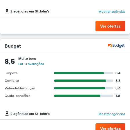
2 agências em St John's
Mostrar agências
Ver ofertas
Budget
Muito bom
8,5
Ler 14 avaliações
Limpeza
8.4
Conforto
8.8
Retirada/devolução
8.6
Custo-benefício
7.8
2 agências em St John's
Mostrar agências
Ver ofertas