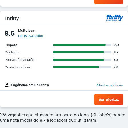
Thrifty
Muito bom
8,5
Ler 16 avaliações
Limpeza
9.0
Conforto
8.7
Retirada/devolução
8.7
Custo-benefício
7.8
5 agências em St John's
Mostrar agências
Ver ofertas
196 viajantes que alugaram um carro no local (St John's) deram
uma nota média de 8,7 à locadora que utilizaram.