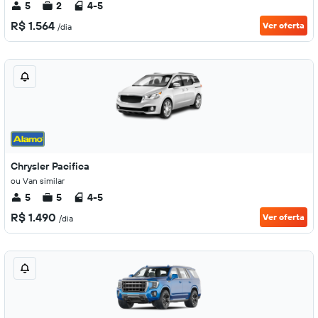
5
2
4-5
R$ 1.564
Ver oferta
/dia
Chrysler Pacifica
ou Van similar
5
5
4-5
R$ 1.490
Ver oferta
/dia