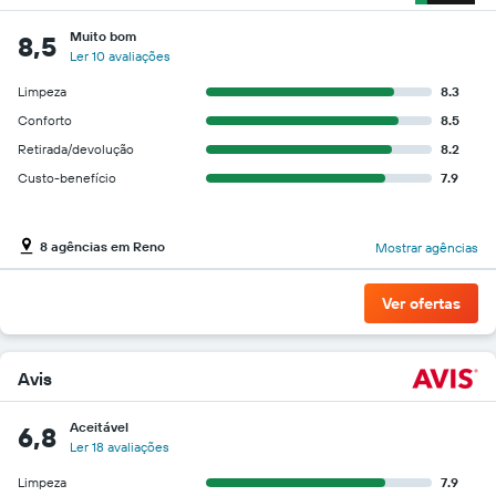
Muito bom
8,5
Ler 10 avaliações
Limpeza
8.3
Conforto
8.5
Retirada/devolução
8.2
Custo-benefício
7.9
8 agências em Reno
Mostrar agências
Ver ofertas
Avis
Aceitável
6,8
Ler 18 avaliações
Limpeza
7.9