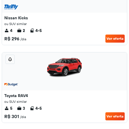
Nissan Kicks
ou SUV similar
4
2
4-5
R$ 296
Ver oferta
/dia
Toyota RAV4
ou SUV similar
5
3
4-5
R$ 301
Ver oferta
/dia