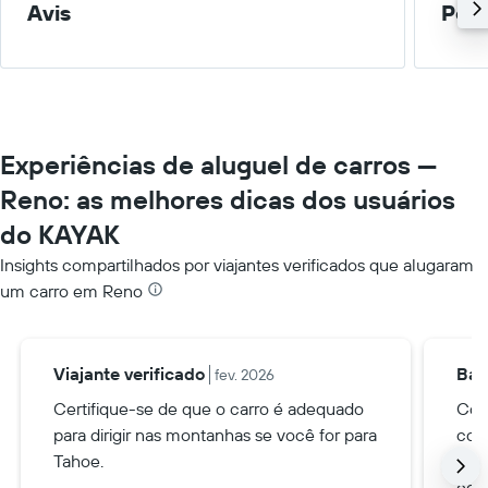
Avis
Peq
Experiências de aluguel de carros —
Reno: as melhores dicas dos usuários
do KAYAK
Insights compartilhados por viajantes verificados que alugaram
um carro em Reno
Viajante verificado
Bar
fev. 2026
Certifique-se de que o carro é adequado
Con
para dirigir nas montanhas se você for para
com
Tahoe.
eve
equ