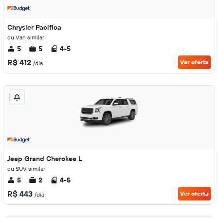
Chrysler Pacifica
ou Van similar
5
5
4-5
R$ 412
Ver oferta
/dia
Jeep Grand Cherokee L
ou SUV similar
5
2
4-5
R$ 443
Ver oferta
/dia