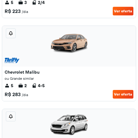
5
3
2/4
R$ 223
Ver oferta
/dia
Chevrolet Malibu
ou Grande similar
5
2
4-5
R$ 283
Ver oferta
/dia