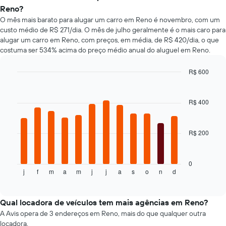
preço
Reno?
de
O mês mais barato para alugar um carro em Reno é novembro, com um
um
custo médio de R$ 271/dia. O mês de julho geralmente é o mais caro para
carro
alugar um carro em Reno, com preços, em média, de R$ 420/dia, o que
alugado
costuma ser 534% acima do preço médio anual do aluguel em Reno.
varia
de
acordo
R$ 600
com
Bar
Chart
a
graphic.
chart
with
aproximação
R$ 400
12
da
bars.
data
de
R$ 200
O
reserva
gráfico
O
a
gráfico
seguir
0
tem
j
f
m
a
m
j
j
a
s
o
n
d
exibe
End
1
of
o
eixo
interactive
preço
chart
X
médio
Qual locadora de veículos tem mais agências em Reno?
exibindo
de
A Avis opera de 3 endereços em Reno, mais do que qualquer outra
o
um
locadora.
número