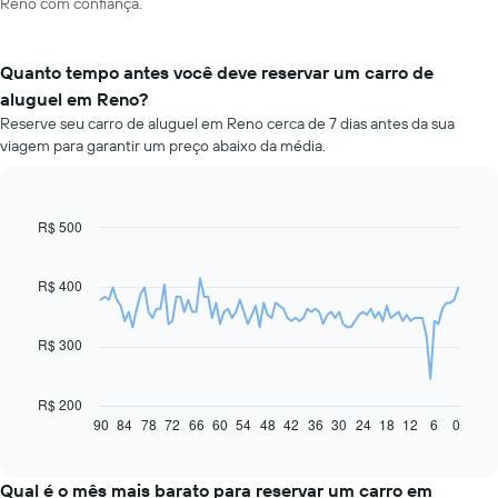
Reno com confiança.
Quanto tempo antes você deve reservar um carro de
aluguel em Reno?
Reserve seu carro de aluguel em Reno cerca de 7 dias antes da sua
viagem para garantir um preço abaixo da média.
R$ 500
Line
Chart
graphic.
chart
with
91
R$ 400
data
points.
R$ 300
O
gráfico
a
R$ 200
seguir
90
84
78
72
66
60
54
48
42
36
30
24
18
12
6
0
End
of
exibe
interactive
como
chart
o
Qual é o mês mais barato para reservar um carro em