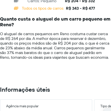
Carros: Pequeno
R$ 204 - R$ 332
displaying
do
categories.
Todos os tipos de carros
R$ 343 - R$ 477
aluguel
Range:
de
14
carro
Quanto custa o aluguel de um carro pequeno em
categories.
para
Reno?
The
as
chart
empresas
O aluguel de carros pequenos em Reno costuma custar cerca
has
fornecidas
de R$ 264 por dia. A melhor época para reservar é dezembro,
1
quando os preços médios são de R$ 204 por dia, o que é cerca
Y
de 23% abaixo da média anual. Carros pequenos geralmente
axis
são 37% mais baratos do que o carro de aluguel padrão em
displaying
Reno, tornando-os ideais para viajantes que buscam economia.
values.
Range:
0
to
600.
Informações úteis
Agência mais popular
Tipo d