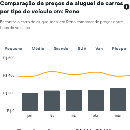
localizações
Comparação de preços de aluguel de carros
o
O
preço
por tipo de veículo em: Reno
gráfico
médio
tem
de
Encontre o carro de aluguel ideal em Reno comparando preços entre
1
aluguel
tipos de veículos.
eixo
de
X
carro
exibindo
por
empresas
Pequeno
Médio
Grande
SUV
Van
Picape
um
de
dia
aluguel
R$ 600
de
Combination
Chart
carros
graphic.
chart
with
O
R$ 400
2
gráfico
data
tem
series.
1
R$ 200
eixo
The
Y
chart
exibindo
has
R$ 0
o
1
jan
fev
mar
abr
mai
End
preço
of
X
mais
interactive
axis
chart
barato