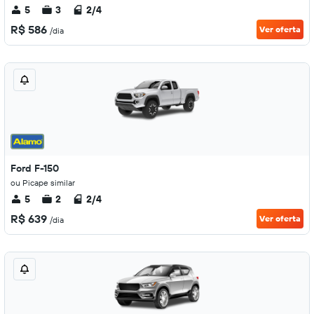
5
3
2/4
R$ 586
Ver oferta
/dia
Ford F-150
ou Picape similar
5
2
2/4
R$ 639
Ver oferta
/dia