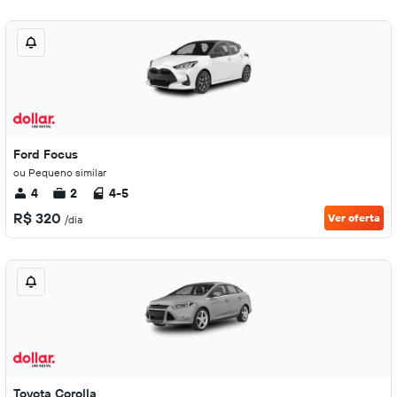
Ford Focus
ou Pequeno similar
4
2
4-5
R$ 320
Ver oferta
/dia
Toyota Corolla