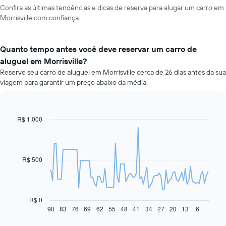
Confira as últimas tendências e dicas de reserva para alugar um carro em
Morrisville com confiança.
Quanto tempo antes você deve reservar um carro de
aluguel em Morrisville?
Reserve seu carro de aluguel em Morrisville cerca de 26 dias antes da sua
viagem para garantir um preço abaixo da média.
R$ 1.000
Line
Chart
graphic.
chart
with
91
data
R$ 500
points.
O
gráfico
a
R$ 0
seguir
90
83
76
69
62
55
48
41
34
27
20
13
6
End
of
exibe
interactive