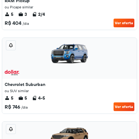
RAM Pickup
ou Picape similar
5
3
2/4
R$ 404
Ver oferta
/dia
Chevrolet Suburban
ou SUV similar
5
5
4-5
R$ 746
Ver oferta
/dia