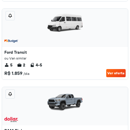
Ford Transit
ou Van similar
5
2
4-5
R$ 1.859
Ver oferta
/dia