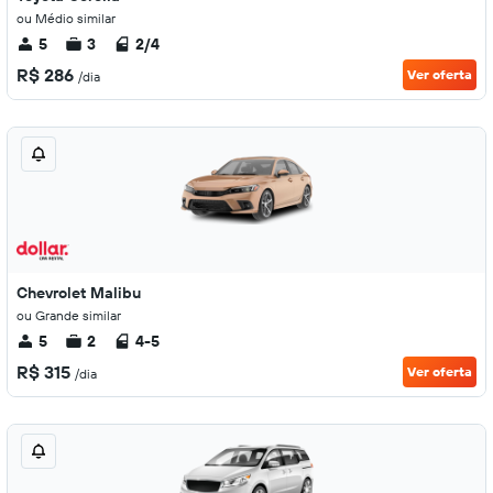
ou Médio similar
5
3
2/4
R$ 286
Ver oferta
/dia
Chevrolet Malibu
ou Grande similar
5
2
4-5
R$ 315
Ver oferta
/dia