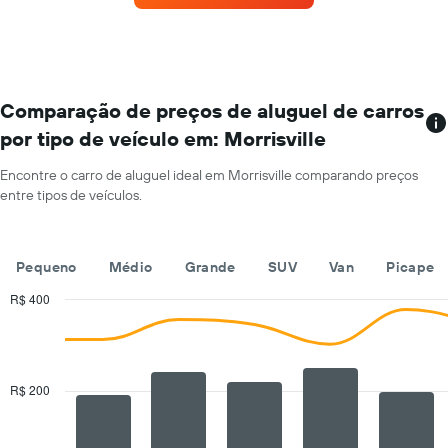
aluguel
de
carro
a
cada
mês
Comparação de preços de aluguel de carros
O
por tipo de veículo em: Morrisville
gráfico
tem
Encontre o carro de aluguel ideal em Morrisville comparando preços
1
entre tipos de veículos.
eixo
X
exibindo
os
Pequeno
Médio
Grande
SUV
Van
Picape
meses
do
R$ 400
ano
Combination
Chart
O
graphic.
chart
with
gráfico
2
tem
data
R$ 200
1
series.
eixo
Y
The