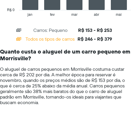
exibindo
chart
o
has
R$ 0
preço
1
jan
fev
mar
abr
mai
End
médio
of
X
de
interactive
axis
chart
aluguel
Carros: Pequeno
R$ 153 - R$ 253
displaying
de
categories.
Todos os tipos de carros
R$ 246 - R$ 379
carro
Range:
por
14
um
Quanto custa o aluguel de um carro pequeno em
categories.
dia
Morrisville?
The
chart
O aluguel de carros pequenos em Morrisville costuma custar
has
cerca de R$ 202 por dia. A melhor época para reservar é
1
novembro, quando os preços médios são de R$ 153 por dia, o
Y
que é cerca de 25% abaixo da média anual. Carros pequenos
axis
geralmente são 38% mais baratos do que o carro de aluguel
displaying
padrão em Morrisville, tornando-os ideais para viajantes que
values.
buscam economia.
Range:
0
to
400.