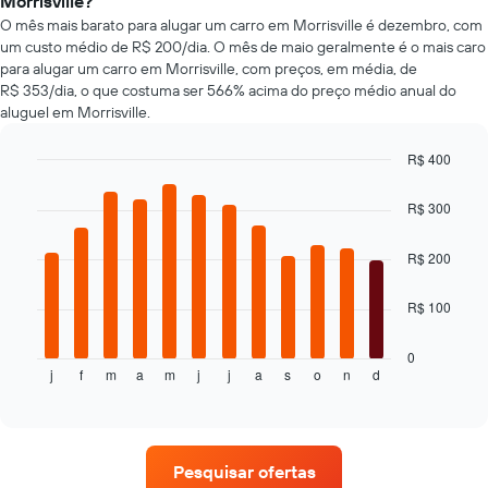
Morrisville?
carro
carros
O mês mais barato para alugar um carro em Morrisville é dezembro, com
mais
um custo médio de R$ 200/dia. O mês de maio geralmente é o mais caro
baratas
para alugar um carro em Morrisville, com preços, em média, de
O
R$ 353/dia, o que costuma ser 566% acima do preço médio anual do
gráfico
aluguel em Morrisville.
tem
1
eixo
R$ 400
Y
Bar
Chart
exibindo
graphic.
chart
R$ 300
with
o
12
preço
bars.
R$ 200
mais
barato
O
do
R$ 100
gráfico
aluguel
a
de
seguir
0
carro
j
f
m
a
m
j
j
a
s
o
n
d
exibe
End
para
of
o
as
interactive
preço
chart
empresas
médio
fornecidas
de
Pesquisar ofertas
um