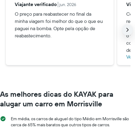
Viajante verificado
Via
jun. 2026
O preço para reabastecer no final da
Com
minha viagem foi melhor do que o que eu
rec
paguei na bomba. Opte pela opção de
ou 
reabastecimento.
o ve
com 
de 
Ver
etap
As melhores dicas do KAYAK para
alugar um carro em Morrisville
Em média, os carros de aluguel do tipo Médio em Morrisville são
cerca de 65% mais baratos que outros tipos de carros.