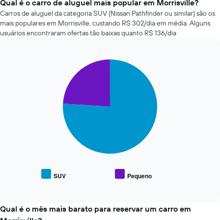
empresas
Qual é o carro de aluguel mais popular em Morrisville?
o
de
Carros de aluguel da categoria SUV (Nissan Pathfinder ou similar) são os
número
aluguel
de
mais populares em Morrisville, custando R$ 302/dia em média. Alguns
de
dias
usuários encontraram ofertas tão baixas quanto R$ 136/dia
carros
antes
mais
da
baratas
reserva
Pie
Chart
das
O
graphic.
chart
últimas
gráfico
with
72
tem
2
horas
slices.
1
O
eixo
gráfico
O
Y
tem
gráfico
exibindo
1
a
o
eixo
seguir
preço
X
exibe
médio
exibindo
o
de
as
preço
um
SUV
Pequeno
4
End
médio
aluguel
of
empresas
de
de
interactive
de
tipos
chart
carro
aluguel
populares
Qual é o mês mais barato para reservar um carro em
de
de