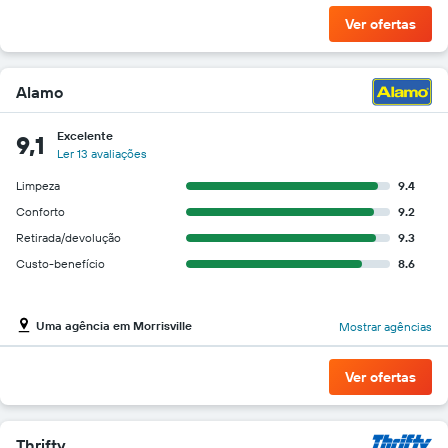
Ver ofertas
Alamo
Excelente
9,1
Ler 13 avaliações
Limpeza
9.4
Conforto
9.2
Retirada/devolução
9.3
Custo-benefício
8.6
Uma agência em Morrisville
Mostrar agências
Ver ofertas
Thrifty