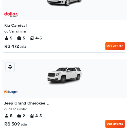
Kia Carnival
ou Van similar
5
5
4-5
R$ 472
Ver oferta
/dia
Jeep Grand Cherokee L
ou SUV similar
5
2
4-5
R$ 509
Ver oferta
/dia