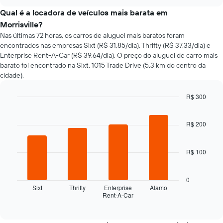
como
chart
o
Qual é a locadora de veículos mais barata em
preço
Morrisville?
de
Nas últimas 72 horas, os carros de aluguel mais baratos foram
um
encontrados nas empresas Sixt (R$ 31,85/dia), Thrifty (R$ 37,33/dia) e
carro
Enterprise Rent-A-Car (R$ 39,64/dia). O preço do aluguel de carro mais
alugado
barato foi encontrado na Sixt, 1015 Trade Drive (5,3 km do centro da
varia
cidade).
de
acordo
com
R$ 300
a
Bar
Chart
aproximação
graphic.
chart
da
with
R$ 200
4
data
bars.
de
reserva
R$ 100
O
O
gráfico
gráfico
a
0
tem
seguir
Sixt
Thrifty
Enterprise
Alamo
1
Rent-A-Car
exibe
End
eixo
of
as
X
interactive
quatro
chart
exibindo