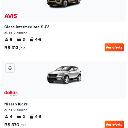
Class Intermediate SUV
ou SUV similar
5
3
4-5
R$ 313
Ver oferta
/dia
Nissan Kicks
ou SUV similar
4
2
4-5
R$ 370
Ver oferta
/dia