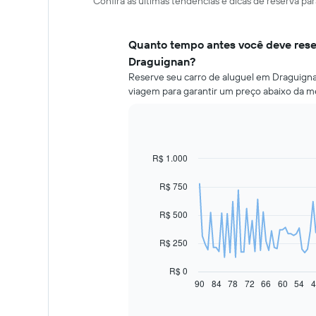
Confira as últimas tendências e dicas de reserva p
Quanto tempo antes você deve rese
Draguignan?
Reserve seu carro de aluguel em Draguignan
viagem para garantir um preço abaixo da m
R$ 1.000
Line
Chart
graphic.
chart
with
R$ 750
91
data
R$ 500
points.
O
R$ 250
gráfico
a
R$ 0
seguir
90
84
78
72
66
60
54
4
End
of
exibe
interactive
como
chart