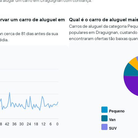
ara alugar um carro em Draguignan com confiança.
rvar um carro de aluguel em
Qual é o carro de aluguel ma
Carros de aluguel da categoria Peque
populares em Draguignan, custando 
 cerca de 81 dias antes da sua
encontraram ofertas tão baixas quan
édia.
Pie
Chart
graphic.
chart
with
5
slices.
O
gráfico
a
seguir
Pequeno
exibe
o
Van
8
42
36
30
24
18
12
6
0
preço
SUV
End
médio
of
de