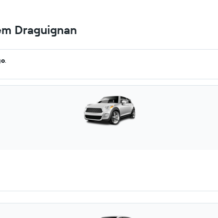
 em Draguignan
go
.