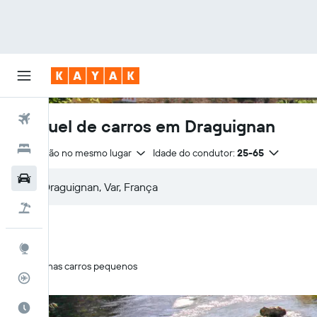
Voos
Aluguel de carros em Draguignan
Hotéis
Devolução no mesmo lugar
Idade do condutor:
25-65
Carros
Pacotes
Explore
Apenas carros pequenos
Rastreador de voos
Quando ir