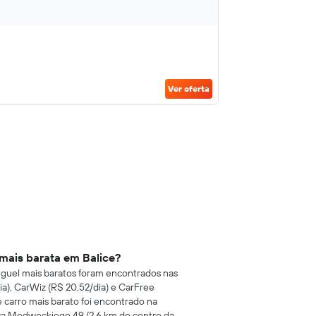
Ver oferta
 mais barata em Balice?
luguel mais baratos foram encontrados nas
ia), CarWiz (R$ 20,52/dia) e CarFree
e carro mais barato foi encontrado na
wa Medweckiego 49 (2,6 km do centro da