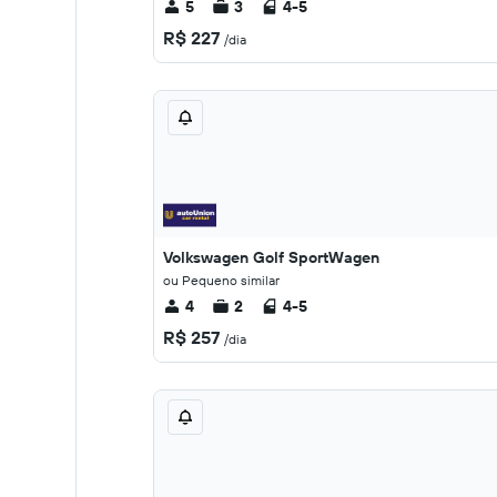
5
3
4-5
R$ 227
/dia
Volkswagen Golf SportWagen
ou Pequeno similar
4
2
4-5
R$ 257
/dia