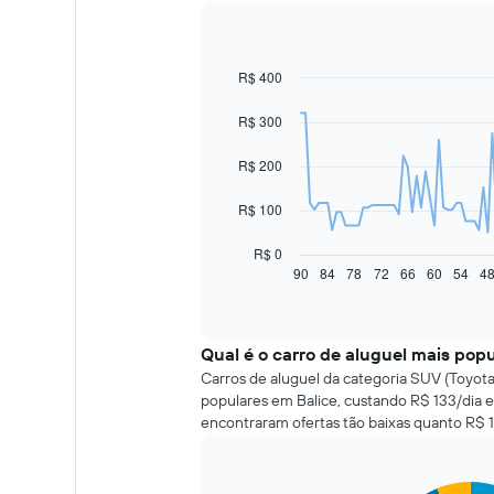
R$ 400
Line
Chart
graphic.
chart
with
R$ 300
91
data
R$ 200
points.
O
R$ 100
gráfico
a
R$ 0
seguir
90
84
78
72
66
60
54
4
End
of
exibe
interactive
como
chart
o
Qual é o carro de aluguel mais pop
preço
de
Carros de aluguel da categoria SUV (Toyota
um
populares em Balice, custando R$ 133/dia 
carro
encontraram ofertas tão baixas quanto R$ 1
alugado
varia
de
Pie
Chart