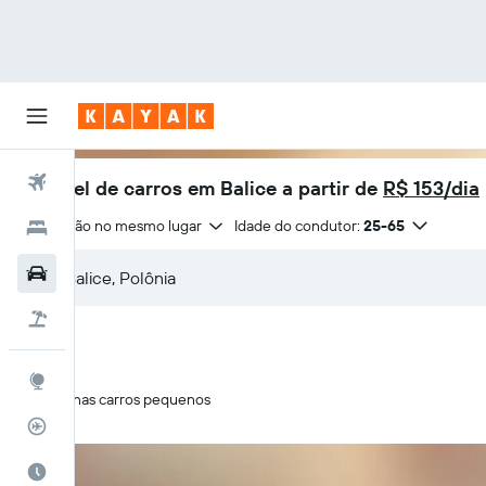
Voos
Aluguel de carros em Balice a partir de
R$ 153/dia
Devolução no mesmo lugar
Idade do condutor:
25-65
Hotéis
Carros
Pacotes
Explore
Apenas carros pequenos
Rastreador de voos
Quando ir