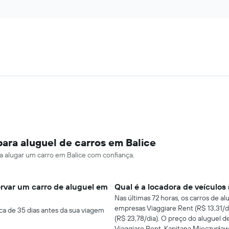
ara aluguel de carros em Balice
ra alugar um carro em Balice com confiança.
rvar um carro de aluguel em
Qual é a locadora de veículos
Nas últimas 72 horas, os carros de a
empresas Viaggiare Rent (R$ 13,31/d
ca de 35 dias antes da sua viagem
(R$ 23,78/dia). O preço do aluguel d
Viaggiare Rent, Kapitana Mieczysła