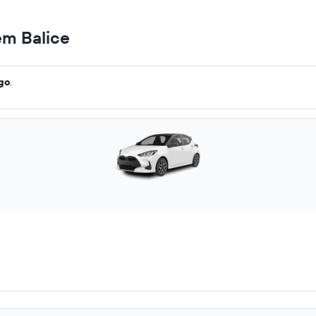
em Balice
ago
.