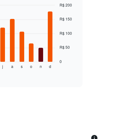
R$ 200
R$ 150
R$ 100
R$ 50
0
j
a
s
o
n
d