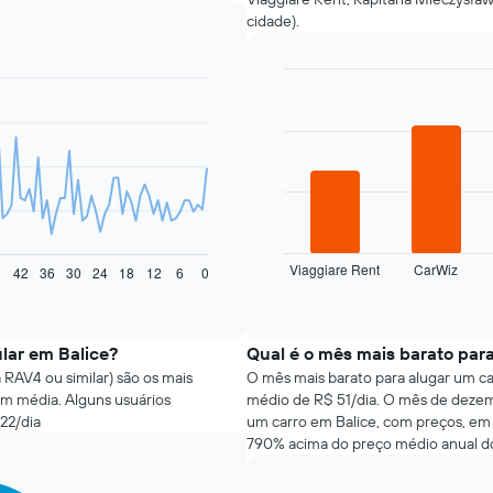
cidade).
Bar
Chart
graphic.
chart
with
4
bars.
O
gráfico
a
seguir
Viaggiare Rent
CarWiz
8
42
36
30
24
18
12
6
0
exibe
End
of
as
interactive
quatro
chart
empresas
ular em Balice?
Qual é o mês mais barato para
de
 RAV4 ou similar) são os mais
O mês mais barato para alugar um c
aluguel
em média. Alguns usuários
médio de R$ 51/dia. O mês de dezem
de
22/dia
um carro em Balice, com preços, em 
carros
790% acima do preço médio anual do
mais
baratas