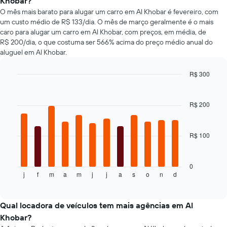
Khobar?
carro
carros
O mês mais barato para alugar um carro em Al Khobar é fevereiro, com
mais
um custo médio de R$ 133/dia. O mês de março geralmente é o mais
baratas
caro para alugar um carro em Al Khobar, com preços, em média, de
O
R$ 200/dia, o que costuma ser 566% acima do preço médio anual do
gráfico
aluguel em Al Khobar.
tem
1
eixo
R$ 300
Y
Bar
Chart
exibindo
graphic.
chart
with
o
R$ 200
12
preço
bars.
mais
barato
R$ 100
O
do
gráfico
aluguel
a
de
seguir
0
carro
j
f
m
a
m
j
j
a
s
o
n
d
exibe
End
para
of
o
as
interactive
preço
chart
empresas
médio
Qual locadora de veículos tem mais agências em Al
fornecidas
de
Khobar?
um