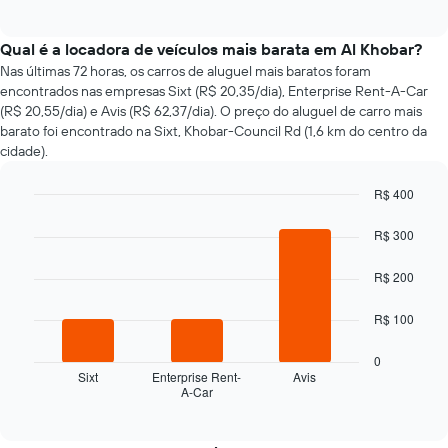
of
exibe
interactive
como
chart
o
Qual é a locadora de veículos mais barata em Al Khobar?
preço
Nas últimas 72 horas, os carros de aluguel mais baratos foram
de
encontrados nas empresas Sixt (R$ 20,35/dia), Enterprise Rent-A-Car
um
(R$ 20,55/dia) e Avis (R$ 62,37/dia). O preço do aluguel de carro mais
carro
barato foi encontrado na Sixt, Khobar-Council Rd (1,6 km do centro da
alugado
cidade).
varia
de
R$ 400
acordo
com
Bar
Chart
graphic.
chart
a
R$ 300
with
aproximação
3
da
R$ 200
bars.
data
de
O
R$ 100
reserva
gráfico
O
a
0
gráfico
seguir
Sixt
Enterprise Rent-
Avis
tem
A-Car
exibe
End
1
of
as
interactive
eixo
quatro
chart
X