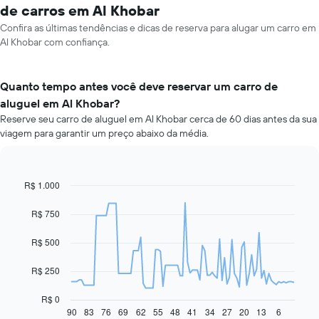
de carros em Al Khobar
Confira as últimas tendências e dicas de reserva para alugar um carro em
Al Khobar com confiança.
Quanto tempo antes você deve reservar um carro de
aluguel em Al Khobar?
Reserve seu carro de aluguel em Al Khobar cerca de 60 dias antes da sua
viagem para garantir um preço abaixo da média.
R$ 1.000
Line
Chart
graphic.
chart
with
R$ 750
91
data
R$ 500
points.
O
R$ 250
gráfico
a
R$ 0
seguir
90
83
76
69
62
55
48
41
34
27
20
13
6
End