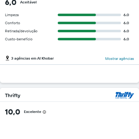
6,0
Aceitável
Limpeza
6.0
Conforto
6.0
Retirada/devolução
6.0
Custo-benefício
6.0
3 agências em Al Khobar
Mostrar agências
Thrifty
10,0
Excelente