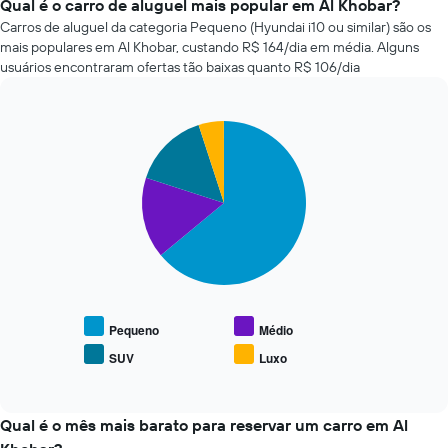
empresas
Qual é o carro de aluguel mais popular em Al Khobar?
exibindo
de
Carros de aluguel da categoria Pequeno (Hyundai i10 ou similar) são os
o
aluguel
mais populares em Al Khobar, custando R$ 164/dia em média. Alguns
número
de
usuários encontraram ofertas tão baixas quanto R$ 106/dia
de
carros
dias
mais
antes
baratas
da
Pie
Chart
das
reserva
graphic.
chart
últimas
with
O
72
4
gráfico
horas
slices.
tem
O
1
gráfico
O
eixo
tem
gráfico
Y
1
a
exibindo
eixo
seguir
o
X
exibe
preço
exibindo
o
Pequeno
Médio
médio
as
preço
de
SUV
Luxo
4
End
médio
um
of
empresas
de
interactive
aluguel
de
tipos
chart
de
aluguel
populares
Qual é o mês mais barato para reservar um carro em Al
carro
de
de