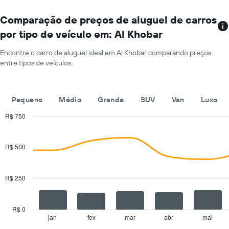
exibindo
mais
o
localizações
Comparação de preços de aluguel de carros
preço
O
médio
por tipo de veículo em: Al Khobar
gráfico
de
tem
aluguel
Encontre o carro de aluguel ideal em Al Khobar comparando preços
1
de
entre tipos de veículos.
eixo
carro
X
por
exibindo
um
empresas
dia
Pequeno
Médio
Grande
SUV
Van
Luxo
de
aluguel
R$ 750
de
Combination
Chart
carros
graphic.
chart
with
O
R$ 500
2
gráfico
data
tem
series.
1
R$ 250
eixo
The
Y
chart
exibindo
has
R$ 0
o
1
jan
fev
mar
abr
mai
End
preço
of
X