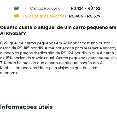
mais
interactive
axis
chart
barato
Carros: Pequeno
R$ 124 - R$ 162
displaying
do
categories.
Todos os tipos de carros
R$ 406 - R$ 579
aluguel
Range:
de
14
carro
Quanto custa o aluguel de um carro pequeno em
categories.
para
Al Khobar?
The
as
chart
empresas
O aluguel de carros pequenos em Al Khobar costuma custar
has
fornecidas
cerca de R$ 145 por dia. A melhor época para reservar é agosto,
1
quando os preços médios são de R$ 124 por dia, o que é cerca
Y
de 15% abaixo da média anual. Carros pequenos geralmente são
axis
71% mais baratos do que o carro de aluguel padrão em Al
displaying
Khobar, tornando-os ideais para viajantes que buscam
values.
economia.
Range:
0
to
750.
Informações úteis