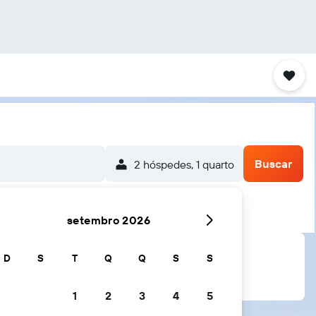
Buscar
2 hóspedes, 1 quarto
setembro 2026
D
S
T
Q
Q
S
S
1
2
3
4
5