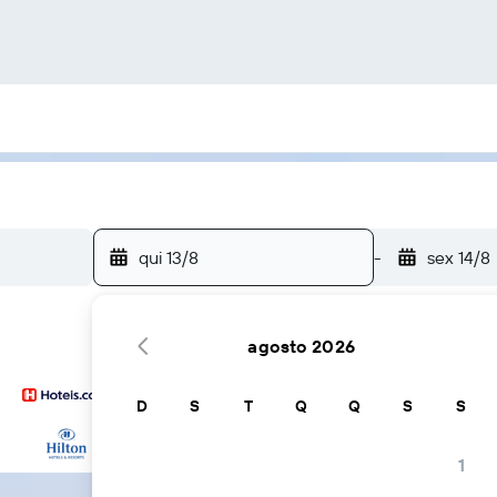
qui 13/8
-
sex 14/8
agosto 2026
D
S
T
Q
Q
S
S
...e mais
1