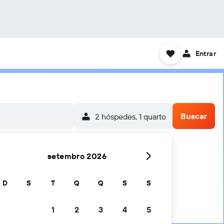
Entrar
Buscar
2 hóspedes, 1 quarto
setembro 2026
viv Ben Gurion Internacional
D
S
T
Q
Q
S
S
1
2
3
4
5