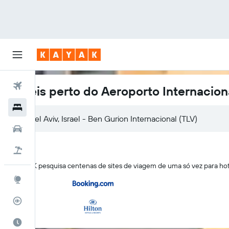
Voos
Hotéis perto do Aeroporto Internacion
Hotéis
Tel Aviv, Israel - Ben Gurion Internacional (TLV)
Carros
Pacotes
O KAYAK pesquisa centenas de sites de viagem de uma só vez para hot
Explore
Rastreador de voos
Quando ir