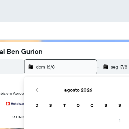
al Ben Gurion
dom 16/8
-
seg 17/8
agosto 2026
éis em Aeroporto de Tel Aviv Ben Gurion InternacionalAeroporto de Tel A
D
S
T
Q
Q
S
S
...e mais
1