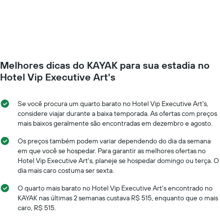
o
O
preço
gráfico
de
tem
um
1
quarto
eixo
varia
Y
de
exibindo
Melhores dicas do KAYAK para sua estadia no
acordo
o
com
Hotel Vip Executive Art's
preço
a
médio
aproximação
de
da
Se você procura um quarto barato no Hotel Vip Executive Art's,
um
data
considere viajar durante a baixa temporada. As ofertas com preços
quarto
de
mais baixos geralmente são encontradas em dezembro e agosto.
estadia
O
Os preços também podem variar dependendo do dia da semana
gráfico
em que você se hospedar. Para garantir as melhores ofertas no
tem
Hotel Vip Executive Art's, planeje se hospedar domingo ou terça. O
1
dia mais caro costuma ser sexta.
eixo
X
O quarto mais barato no Hotel Vip Executive Art's encontrado no
exibindo
KAYAK nas últimas 2 semanas custava R$ 515, enquanto que o mais
o
caro, R$ 515.
número