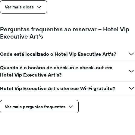
de
Ver mais dicas
dias
antes
da
estadia
Perguntas frequentes ao reservar – Hotel Vip
O
Executive Art's
gráfico
tem
1
Onde está localizado o Hotel Vip Executive Art's?
eixo
Y
exibindo
Quando é o horário de check-in e check-out em
o
Hotel Vip Executive Art's?
preço
médio
Hotel Vip Executive Art's oferece Wi-Fi gratuito?
de
um
quarto
Ver mais perguntas frequentes