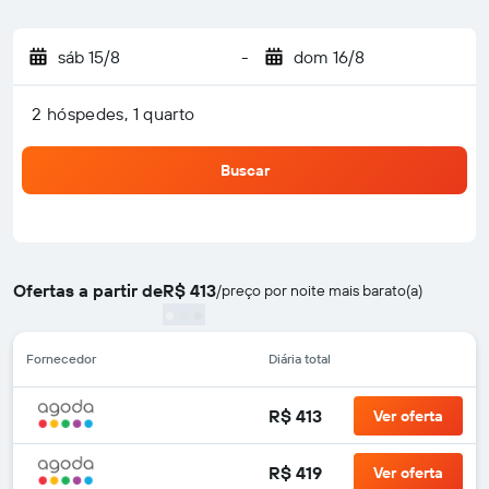
sáb 15/8
-
dom 16/8
2 hóspedes, 1 quarto
Buscar
Ofertas a partir de
R$ 413
/
preço por noite mais barato(a)
Fornecedor
Diária total
R$ 413
Ver oferta
R$ 419
Ver oferta