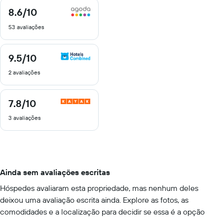
8.6
/10
8.6
de
53 avaliações
10
9.5
/10
9.5
de
2 avaliações
10
7.8
/10
7.8
de
3 avaliações
10
Ainda sem avaliações escritas
Hóspedes avaliaram esta propriedade, mas nenhum deles
deixou uma avaliação escrita ainda. Explore as fotos, as
comodidades e a localização para decidir se essa é a opção