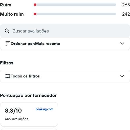
Ruim
265
Muito ruim
242
Ordenar por
:
Mais recente
Filtros
Todos os filtros
Pontuação por fornecedor
8.3
/10
8.3
de
4122 avaliações
10