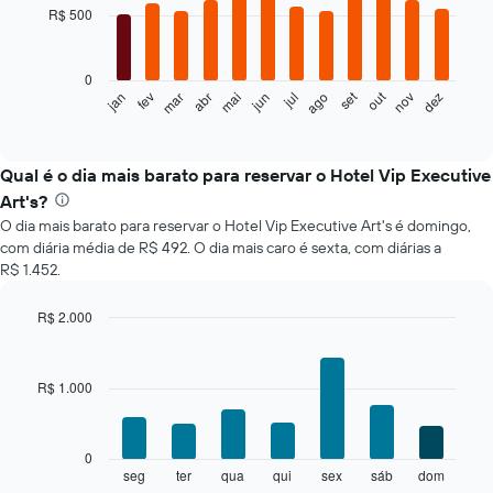
with
R$ 500
12
bars.
0
O
set
out
jan
fev
mar
abr
mai
jun
jul
ago
nov
dez
gráfico
End
of
a
interactive
seguir
chart
exibe
Qual é o dia mais barato para reservar o Hotel Vip Executive
o
Art's?
preço
O dia mais barato para reservar o Hotel Vip Executive Art's é domingo,
médio
com diária média de R$ 492. O dia mais caro é sexta, com diárias a
de
R$ 1.452.
um
quarto
a
R$ 2.000
cada
Bar
Chart
mês
graphic.
chart
with
O
R$ 1.000
7
gráfico
bars.
tem
1
O
0
eixo
gráfico
seg
ter
qua
qui
sex
sáb
dom
End
X
of