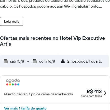
banheiras, bidês, produtos de toalete de cortesia e secadores de
cabelo. Os hóspedes podem acessar Wi-Fi gratuitamente.
Escrivaninhas e telefones estão disponíveis. O serviço de
limpeza é fornecido diariamente.
Leia mais
Ofertas mais recentes no Hotel Vip Executive
Art's
sáb 15/8
-
dom 16/8
2 hóspedes, 1 quarto
R$ 413
Quarto padrão, tipo de cama desconhecido
diária com taxas
Ver mais 1 tarifa de quarto