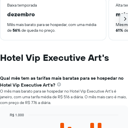
Baixa temporada
Alta t
dezembro
mai
Mês mais barato para se hospedar, com uma média
Mês ma
de
56%
de queda no preço.
61%
de
Hotel Vip Executive Art's
Qual mês tem as tarifas mais baratas para se hospedar no
Hotel Vip Executive Art's?
O mês mais barato para se hospedar no Hotel Vip Executive Art's é
janeiro, com uma tarifa média de R$ 516 a diária. O mês mais caro é maio,
com preço de R$ 776 a diária.
R$ 1.000
Bar
Chart
graphic.
chart