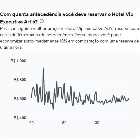
a
exibindo
interactive
seguir
chart
meses.
exibe
Com quanta antecedência você deve reservar o Hotel Vip
O
o
gráfico
Executive Art's?
preço
tem
Para conseguir o melhor preço no Hotel Vip Executive Art's, reserve com
médio
1
cerca de 10 semanas de antecedência. Desse modo, você pode
de
eixo
economizar aproximadamente 18% em comparação com uma reserva de
um
Y
última hora.
quarto
exibindo
para
o
cada
R$ 1.000
preço
dia
Line
Chart
médio
da
graphic.
chart
de
with
semana
R$ 800
um
90
O
quarto
data
gráfico
points.
tem
R$ 600
1
O
eixo
gráfico
X
a
R$ 400
exibindo
seguir
90
60
30
End
dias
of
exibe
da
interactive
como
chart
semana.