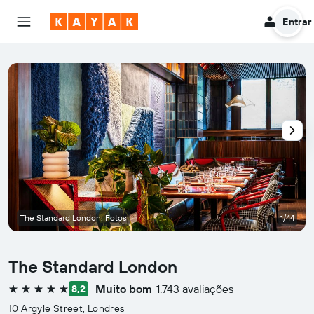
Entrar
The Standard London: Fotos
1/44
The Standard London
Muito bom
1.743 avaliações
8,2
5 estrelas
10 Argyle Street, Londres