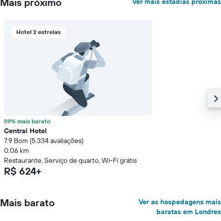
Mais próximo
Ver mais estadias próximas
um
quarto
Hotel 2 estrelas
59% mais barato
Central Hotel
7.9 Bom (5.334 avaliações)
0,06 km
Restaurante, Serviço de quarto, Wi-Fi grátis
R$ 624+
Mais barato
Ver as hospedagens mais
baratas em Londres