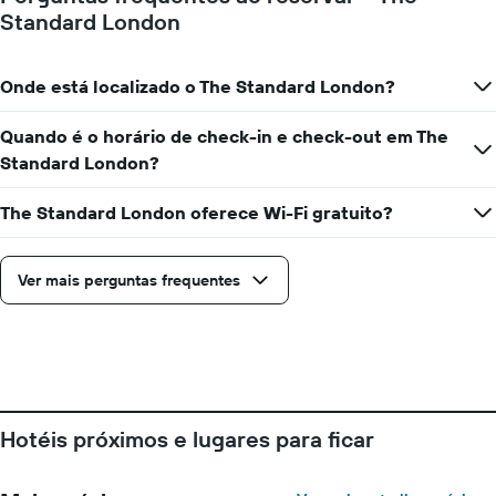
gráfico
Standard London
tem
1
eixo
Onde está localizado o The Standard London?
X
exibindo
o
Quando é o horário de check-in e check-out em The
número
Standard London?
de
dias
The Standard London oferece Wi-Fi gratuito?
antes
da
estadia
Ver mais perguntas frequentes
O
gráfico
tem
1
eixo
Y
exibindo
o
Hotéis próximos e lugares para ficar
preço
médio
de