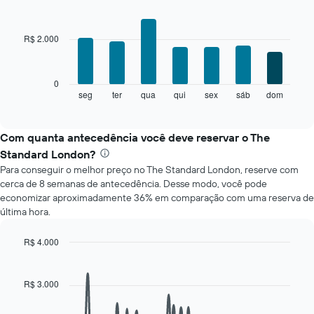
a
Bar
Chart
cada
graphic.
chart
mês
with
R$ 2.000
O
7
bars.
gráfico
tem
O
1
0
gráfico
eixo
seg
ter
qua
qui
sex
sáb
dom
End
of
a
X
interactive
seguir
exibindo
chart
exibe
meses.
Com quanta antecedência você deve reservar o The
o
O
Standard London?
preço
gráfico
Para conseguir o melhor preço no The Standard London, reserve com
médio
tem
cerca de 8 semanas de antecedência. Desse modo, você pode
de
1
economizar aproximadamente 36% em comparação com uma reserva de
um
eixo
última hora.
quarto
Y
para
exibindo
cada
o
R$ 4.000
dia
preço
Line
Chart
da
médio
graphic.
chart
with
semana
de
R$ 3.000
90
O
um
data
gráfico
quarto
points.