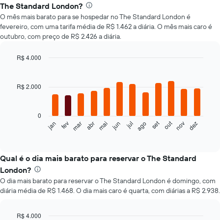
The Standard London?
O mês mais barato para se hospedar no The Standard London é
fevereiro, com uma tarifa média de R$ 1.462 a diária. O mês mais caro é
outubro, com preço de R$ 2.426 a diária.
R$ 4.000
Bar
Chart
graphic.
chart
with
R$ 2.000
12
bars.
0
O
set
out
jan
fev
mar
abr
mai
jun
jul
ago
nov
dez
gráfico
End
of
a
interactive
seguir
chart
exibe
Qual é o dia mais barato para reservar o The Standard
o
London?
preço
O dia mais barato para reservar o The Standard London é domingo, com
médio
diária média de R$ 1.468. O dia mais caro é quarta, com diárias a R$ 2.938.
de
um
quarto
R$ 4.000