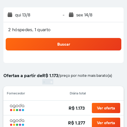
qui 13/8
-
sex 14/8
2 hóspedes, 1 quarto
Buscar
Ofertas a partir de
R$ 1.173
/
preço por noite mais barato(a)
Fornecedor
Diária total
R$ 1.173
Ver oferta
R$ 1.277
Ver oferta