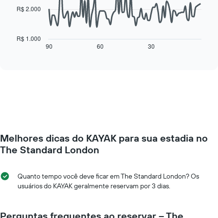
tem
R$ 2.000
1
O
eixo
gráfico
X
a
R$ 1.000
exibindo
seguir
90
60
30
End
dias
of
exibe
da
interactive
como
chart
semana.
o
O
preço
gráfico
de
tem
um
1
quarto
eixo
varia
Y
de
exibindo
Melhores dicas do KAYAK para sua estadia no
acordo
o
com
The Standard London
preço
a
médio
aproximação
de
da
Quanto tempo você deve ficar em The Standard London? Os
um
data
usuários do KAYAK geralmente reservam por 3 dias.
quarto
de
estadia
O
Perguntas frequentes ao reservar – The