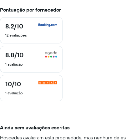
Pontuação por fornecedor
8.2
/10
8.2
de
12 avaliações
10
8.8
/10
8.8
de
1 avaliação
10
10
/10
10
de
1 avaliação
10
Ainda sem avaliações escritas
Hóspedes avaliaram esta propriedade, mas nenhum deles