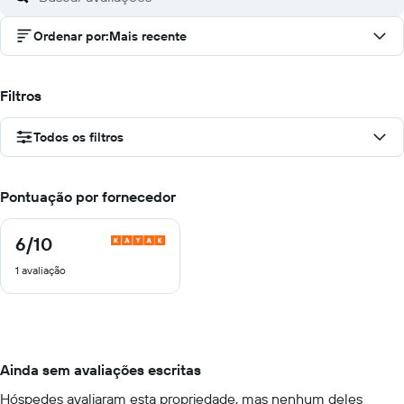
Ordenar por
:
Mais recente
Filtros
Todos os filtros
Pontuação por fornecedor
6
/10
6
de
1 avaliação
10
Ainda sem avaliações escritas
Hóspedes avaliaram esta propriedade, mas nenhum deles