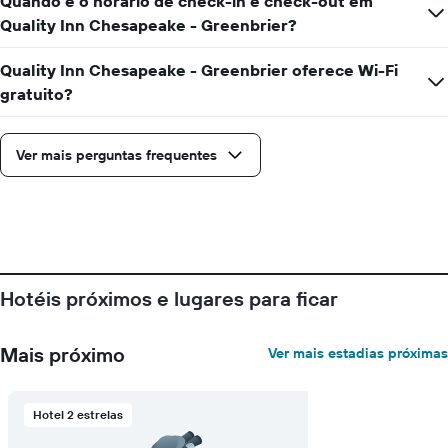
Quando é o horário de check-in e check-out em
de
estadia
Quality Inn Chesapeake - Greenbrier?
O
gráfico
Quality Inn Chesapeake - Greenbrier oferece Wi-Fi
tem
gratuito?
1
eixo
X
Ver mais perguntas frequentes
exibindo
o
número
de
dias
antes
da
estadia
Hotéis próximos e lugares para ficar
O
gráfico
tem
Mais próximo
Ver mais estadias próximas
1
eixo
Y
Hotel 2 estrelas
exibindo
o