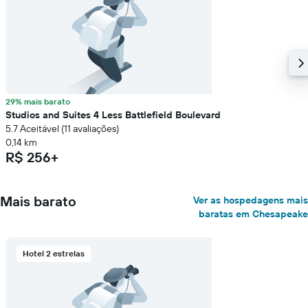
preço
médio
de
um
quarto
29% mais barato
Studios and Suites 4 Less Battlefield Boulevard
5.7 Aceitável (11 avaliações)
0,14 km
R$ 256+
Mais barato
Ver as hospedagens mais
baratas em Chesapeake
Hotel 2 estrelas