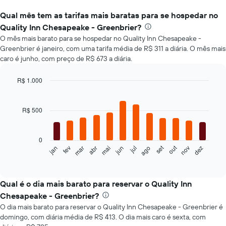
Qual mês tem as tarifas mais baratas para se hospedar no
Quality Inn Chesapeake - Greenbrier?
O mês mais barato para se hospedar no Quality Inn Chesapeake -
Greenbrier é janeiro, com uma tarifa média de R$ 311 a diária. O mês mais
caro é junho, com preço de R$ 673 a diária.
R$ 1.000
Bar
Chart
graphic.
chart
with
R$ 500
12
bars.
0
O
set
out
jan
fev
mar
abr
mai
jun
jul
ago
nov
dez
gráfico
End
of
a
interactive
seguir
chart
exibe
Qual é o dia mais barato para reservar o Quality Inn
o
Chesapeake - Greenbrier?
preço
O dia mais barato para reservar o Quality Inn Chesapeake - Greenbrier é
médio
domingo, com diária média de R$ 413. O dia mais caro é sexta, com
de