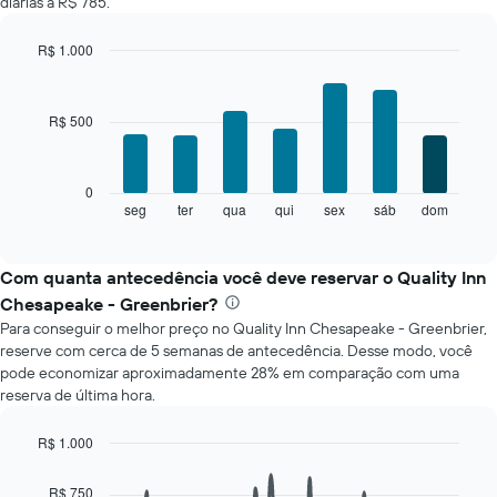
diárias a R$ 785.
um
quarto
a
R$ 1.000
cada
Bar
Chart
mês
graphic.
chart
with
O
R$ 500
7
gráfico
bars.
tem
1
O
0
eixo
gráfico
seg
ter
qua
qui
sex
sáb
dom
End
X
of
a
exibindo
interactive
seguir
chart
meses.
exibe
Com quanta antecedência você deve reservar o Quality Inn
O
o
gráfico
Chesapeake - Greenbrier?
preço
tem
Para conseguir o melhor preço no Quality Inn Chesapeake - Greenbrier,
médio
1
reserve com cerca de 5 semanas de antecedência. Desse modo, você
de
eixo
pode economizar aproximadamente 28% em comparação com uma
um
Y
reserva de última hora.
quarto
exibindo
para
o
cada
R$ 1.000
preço
dia
Line
Chart
médio
da
graphic.
chart
de
R$ 750