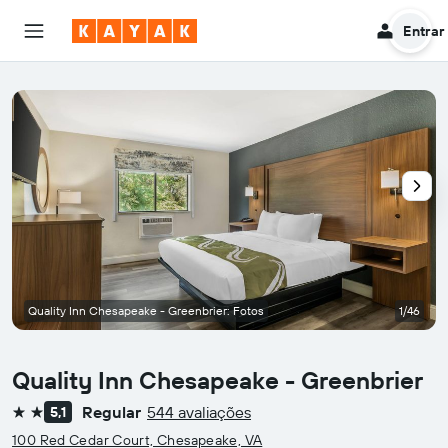
Entrar
Quality Inn Chesapeake - Greenbrier: Fotos
1/46
Quality Inn Chesapeake - Greenbrier
Regular
544 avaliações
5,1
2 estrelas
100 Red Cedar Court, Chesapeake, VA