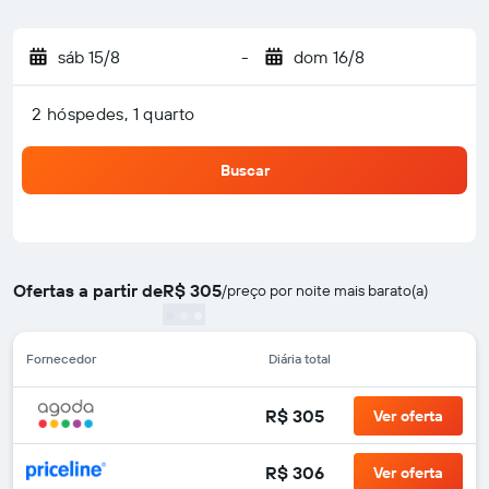
sáb 15/8
-
dom 16/8
2 hóspedes, 1 quarto
Buscar
Ofertas a partir de
R$ 305
/
preço por noite mais barato(a)
Fornecedor
Diária total
R$ 305
Ver oferta
R$ 306
Ver oferta