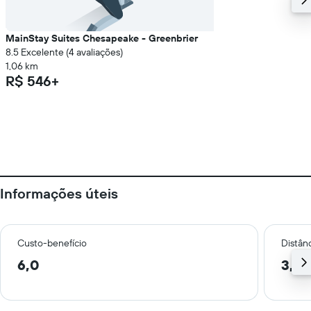
MainStay Suites Chesapeake - Greenbrier
8.5 Excelente (4 avaliações)
1,06 km
R$ 546+
Informações úteis
Custo-benefício
Distânc
6,0
3,1 