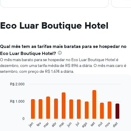
Eco Luar Boutique Hotel
Qual mês tem as tarifas mais baratas para se hospedar no
Eco Luar Boutique Hotel?
O mês mais barato para se hospedar no Eco Luar Boutique Hotel é
dezembro, com uma tarifa média de R$ 896 a diária. O mês mais caro é
setembro, com preço de R$ 1.674 a diária.
R$ 2.000
Bar
Chart
graphic.
chart
with
R$ 1.000
12
bars.
0
O
set
out
jan
fev
mar
abr
mai
jun
jul
ago
nov
dez
gráfico
End
of