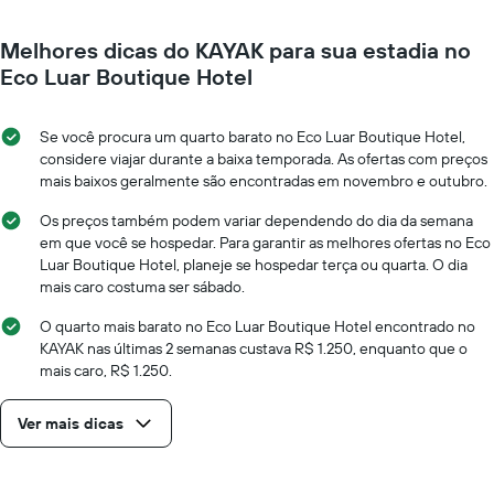
um
eixo
quarto
Y
Melhores dicas do KAYAK para sua estadia no
para
exibindo
cada
o
Eco Luar Boutique Hotel
dia
preço
da
médio
semana
de
Se você procura um quarto barato no Eco Luar Boutique Hotel,
O
um
considere viajar durante a baixa temporada. As ofertas com preços
gráfico
quarto
mais baixos geralmente são encontradas em novembro e outubro.
tem
1
Os preços também podem variar dependendo do dia da semana
eixo
em que você se hospedar. Para garantir as melhores ofertas no Eco
X
Luar Boutique Hotel, planeje se hospedar terça ou quarta. O dia
exibindo
mais caro costuma ser sábado.
dias
da
O quarto mais barato no Eco Luar Boutique Hotel encontrado no
semana.
KAYAK nas últimas 2 semanas custava R$ 1.250, enquanto que o
O
mais caro, R$ 1.250.
gráfico
tem
Ver mais dicas
1
eixo
Y
exibindo