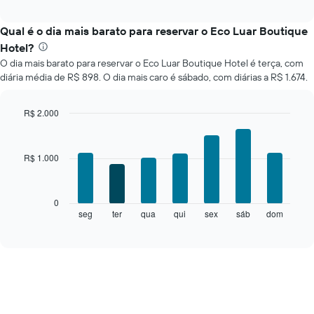
a
interactive
seguir
chart
exibe
Qual é o dia mais barato para reservar o Eco Luar Boutique
o
Hotel?
preço
O dia mais barato para reservar o Eco Luar Boutique Hotel é terça, com
médio
diária média de R$ 898. O dia mais caro é sábado, com diárias a R$ 1.674.
de
um
quarto
R$ 2.000
a
Bar
Chart
cada
graphic.
chart
mês
with
R$ 1.000
O
7
bars.
gráfico
tem
O
1
0
gráfico
eixo
seg
ter
qua
qui
sex
sáb
dom
End
of
a
X
interactive
seguir
exibindo
chart
exibe
meses.
o
O
preço
gráfico
médio
tem
de
1