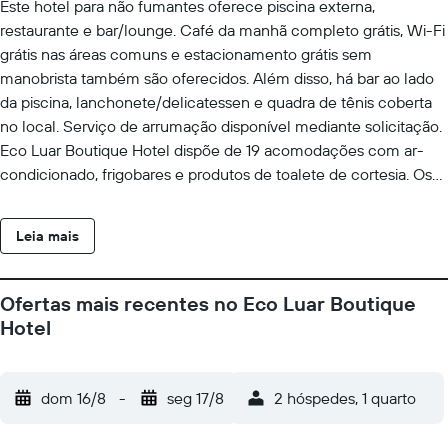
Este hotel para não fumantes oferece piscina externa,
restaurante e bar/lounge. Café da manhã completo grátis, Wi-Fi
grátis nas áreas comuns e estacionamento grátis sem
manobrista também são oferecidos. Além disso, há bar ao lado
da piscina, lanchonete/delicatessen e quadra de tênis coberta
no local. Serviço de arrumação disponível mediante solicitação.
Eco Luar Boutique Hotel dispõe de 19 acomodações com ar-
condicionado, frigobares e produtos de toalete de cortesia. Os
quartos contam com varanda. As acomodações possuem áreas
para refeições separadas e incluem escrivaninhas e cadeiras
Leia mais
para escritório. Este hotel em Igarassu dispõe de Wi-Fi grátis,
com velocidade de 500 Mbps ou mais (para mais de 6 pessoas
ou de 10 dispositivos).Ferros/tábuas de passar roupa, troca de
Ofertas mais recentes no Eco Luar Boutique
toalhas e troca de roupas de cama podem ser requisitados. O
Hotel
serviço de limpeza é fornecido diariamente. O local oferece
piscina externa e piscina infantil. Outras instalações recreativas
incluem quadra de tênis coberta. As atividades recreativas
dom 16/8
-
seg 17/8
2 hóspedes, 1 quarto
listadas abaixo estão disponíveis na propriedade ou perto dele, e
poderá haver cobrança de taxa.