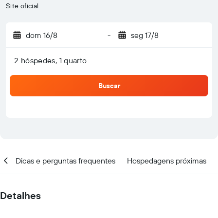
Site oficial
dom 16/8
-
seg 17/8
2 hóspedes, 1 quarto
Buscar
ar
Dicas e perguntas frequentes
Hospedagens próximas
Detalhes