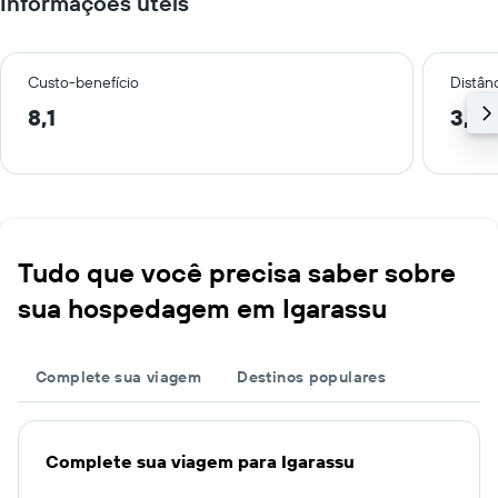
Informações úteis
Custo-benefício
Distânc
8,1
3,3 
Tudo que você precisa saber sobre
sua hospedagem em Igarassu
Complete sua viagem
Destinos populares
Complete sua viagem para Igarassu