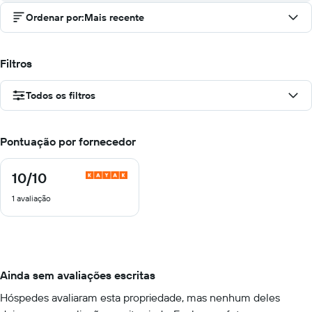
Ordenar por
:
Mais recente
Filtros
Todos os filtros
Pontuação por fornecedor
10
/10
10
de
1 avaliação
10
Ainda sem avaliações escritas
Hóspedes avaliaram esta propriedade, mas nenhum deles