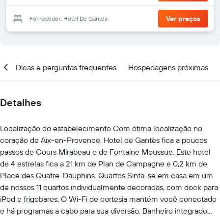
Ver preços
Fornecedor: Hotel De Gantes
al
Dicas e perguntas frequentes
Hospedagens próximas
Detalhes
Localização do estabelecimento Com ótima localização no
coração de Aix-en-Provence, Hotel de Gantès fica a poucos
passos de Cours Mirabeau e de Fontaine Moussue. Este hotel
de 4 estrelas fica a 21 km de Plan de Campagne e 0,2 km de
Place des Quatre-Dauphins. Quartos Sinta-se em casa em um
de nossos 11 quartos individualmente decoradas, com dock para
iPod e frigobares. O Wi-Fi de cortesia mantém você conectado
e há programas a cabo para sua diversão. Banheiro integrado