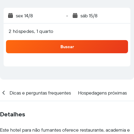
sex 14/8
-
sáb 15/8
2 hóspedes, 1 quarto
Buscar
al
Dicas e perguntas frequentes
Hospedagens próximas
Detalhes
Este hotel para não fumantes oferece restaurante, academia e