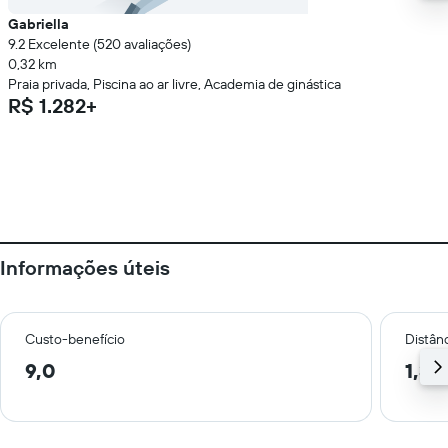
Gabriella
9.2 Excelente (520 avaliações)
0,32 km
Praia privada, Piscina ao ar livre, Academia de ginástica
R$ 1.282+
Informações úteis
Custo-benefício
Distânc
9,0
1,3 