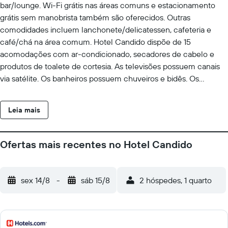
bar/lounge. Wi-Fi grátis nas áreas comuns e estacionamento
grátis sem manobrista também são oferecidos. Outras
comodidades incluem lanchonete/delicatessen, cafeteria e
café/chá na área comum. Hotel Candido dispõe de 15
acomodações com ar-condicionado, secadores de cabelo e
produtos de toalete de cortesia. As televisões possuem canais
via satélite. Os banheiros possuem chuveiros e bidês. Os
hóspedes podem acessar o Wi-Fi (velocidade: 100 Mbps ou
mais (para 1-2 pessoas ou até 6 dispositivos))
Leia mais
gratuitamente.Escrivaninhas e telefones estão disponíveis. As
instalações recreativas oferecidas por hotel incluem uma
academia. As atividades recreativas listadas abaixo estão
Ofertas mais recentes no Hotel Candido
disponíveis na propriedade ou perto dele, e poderá haver
cobrança de taxa.
sex 14/8
-
sáb 15/8
2 hóspedes, 1 quarto