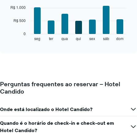
Bar
Chart
graphic.
chart
R$ 1.000
with
7
R$ 500
bars.
O
0
gráfico
seg
ter
qua
qui
sex
sáb
dom
End
of
a
interactive
seguir
chart
exibe
o
preço
médio
de
Perguntas frequentes ao reservar – Hotel
um
Candido
quarto
para
cada
dia
Onde está localizado o Hotel Candido?
da
semana
Quando é o horário de check-in e check-out em
O
Hotel Candido?
gráfico