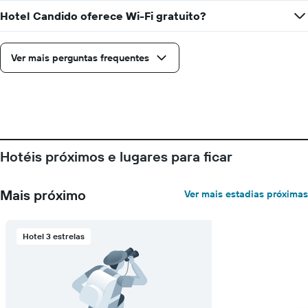
tem
1
Hotel Candido oferece Wi-Fi gratuito?
eixo
X
exibindo
Ver mais perguntas frequentes
dias
da
semana.
O
gráfico
tem
1
Hotéis próximos e lugares para ficar
eixo
Y
exibindo
Mais próximo
Ver mais estadias próximas
o
preço
médio
de
Hotel 3 estrelas
um
quarto