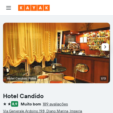
Hotel Candido: Fotos
1/13
Hotel Candido
Muito bom
189 avaliações
8,9
2 estrelas
Via Generale Ardoino 198, Diano Marina, Imperia