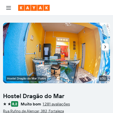
Hostel Dragão do Mar: Fotos
1/20
Hostel Dragão do Mar
Muito bom
1.281 avaliações
8,2
2 estrelas
Rua Rufino de Alencar, 382, Fortaleza