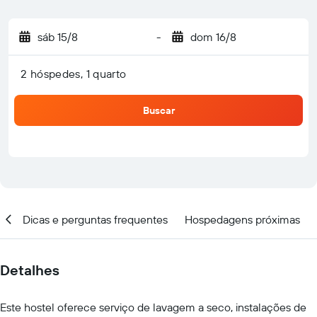
sáb 15/8
-
dom 16/8
2 hóspedes, 1 quarto
Buscar
ar
Dicas e perguntas frequentes
Hospedagens próximas
Detalhes
Este hostel oferece serviço de lavagem a seco, instalações de