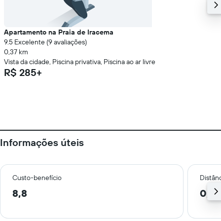
Apartamento na Praia de Iracema
9.5 Excelente (9 avaliações)
0,37 km
Vista da cidade, Piscina privativa, Piscina ao ar livre
R$ 285+
Informações úteis
Custo-benefício
Distânc
8,8
0,6