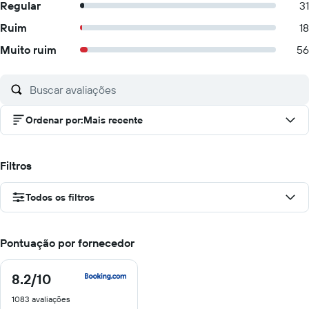
Regular
31
Ruim
18
Muito ruim
56
Ordenar por
:
Mais recente
Filtros
Todos os filtros
Pontuação por fornecedor
8.2
/10
8.2
de
1083 avaliações
10