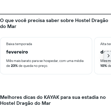
O que você precisa saber sobre Hostel Dragão
do Mar
Baixa temporada
Alta t
fevereiro
dez
Mês mais barato para se hospedar, com uma média
Mês ma
de
23%
de queda no preço.
10%
de
Melhores dicas do KAYAK para sua estadia no
Hostel Dragão do Mar