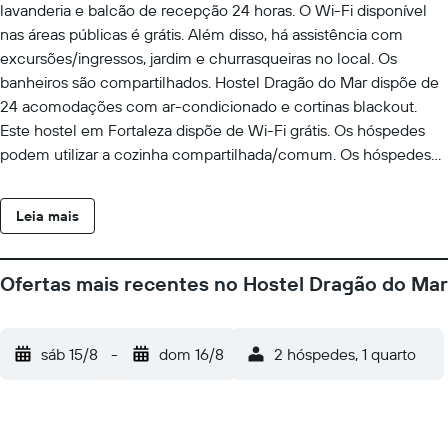
lavanderia e balcão de recepção 24 horas. O Wi-Fi disponível
nas áreas públicas é grátis. Além disso, há assistência com
excursões/ingressos, jardim e churrasqueiras no local. Os
banheiros são compartilhados. Hostel Dragão do Mar dispõe de
24 acomodações com ar-condicionado e cortinas blackout.
Este hostel em Fortaleza dispõe de Wi-Fi grátis. Os hóspedes
podem utilizar a cozinha compartilhada/comum. Os hóspedes
têm acesso a banheiros compartilhados. Os banheiros possuem
chuveiros com duchas com efeito de chuva. O serviço de
Leia mais
limpeza é fornecido diariamente e comodidades como
ferros/tábuas de passar roupa podem ser requisitadas.
Ofertas mais recentes no Hostel Dragão do Mar
sáb 15/8
-
dom 16/8
2 hóspedes, 1 quarto