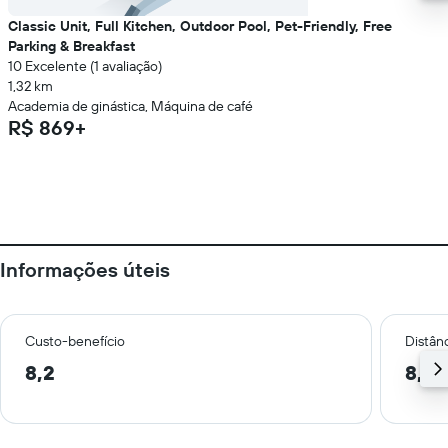
Classic Unit, Full Kitchen, Outdoor Pool, Pet-Friendly, Free
Parking & Breakfast
10 Excelente (1 avaliação)
1,32 km
Academia de ginástica, Máquina de café
R$ 869+
Informações úteis
Custo-benefício
Distânc
8,2
8,1 