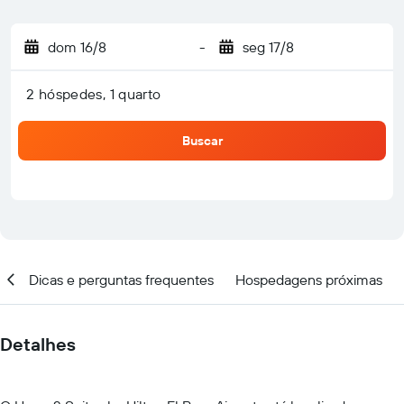
dom 16/8
-
seg 17/8
2 hóspedes, 1 quarto
Buscar
al
Dicas e perguntas frequentes
Hospedagens próximas
Detalhes