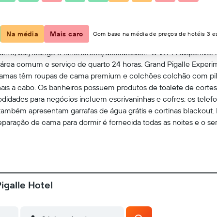
Ver no mapa
Na média
Mais caro
Com base na média de preços de hotéis 3 es
nte, bar/lounge e lanchonete/delicatessen. O Wi-Fi disponível na
 área comum e serviço de quarto 24 horas. Grand Pigalle Expe
 camas têm roupas de cama premium e colchões colchão com pil
nais a cabo. Os banheiros possuem produtos de toalete de corte
idades para negócios incluem escrivaninhas e cofres; os telefo
 também apresentam garrafas de água grátis e cortinas blackout.
eparação de cama para dormir é fornecida todas as noites e o se
igalle Hotel