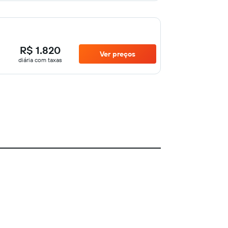
R$ 1.820
Ver preços
diária com taxas