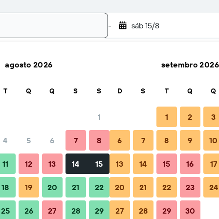
-
sáb 15/8
agosto 2026
setembro 2026
Buscar
T
Q
Q
S
S
D
S
T
Q
Q
1
1
2
3
4
5
6
7
8
6
7
8
9
10
l
Quando reservar
Dicas e perguntas frequentes
Hosped
11
12
13
14
15
13
14
15
16
17
18
19
20
21
22
20
21
22
23
24
25
26
27
28
29
27
28
29
30