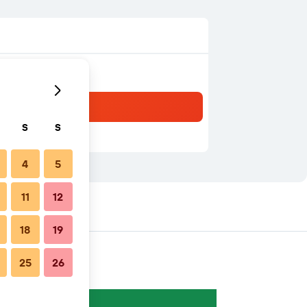
S
S
4
5
11
12
agens próximas
18
19
25
26