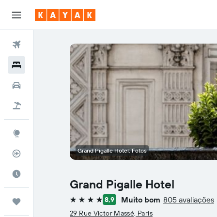
Voos
Hotéis
Carros
Pacotes
Explore
Grand Pigalle Hotel: Fotos
Rastreador de voos
Quando ir
Grand Pigalle Hotel
Muito bom
805 avaliações
8,9
Trips
4 estrelas
29 Rue Victor Massé, Paris