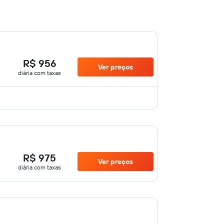
R$ 956
Ver preços
diária com taxas
R$ 975
Ver preços
diária com taxas