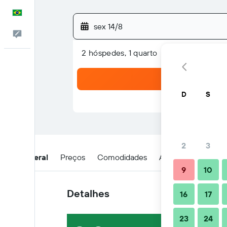
Português
sex 14/8
Comentários
2 hóspedes, 1 quarto
D
S
2
3
Visão geral
Preços
Comodidades
Avaliações
Loca
9
10
Detalhes
16
17
23
24