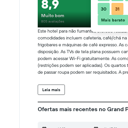
8,9
30
31
Muito bom
Mais barato
805 avaliações
Este hotel para não fumantes oferece restaura
comodidades incluem cafeteria, café/chá na
frigobares e máquinas de café expresso. As
disposição. As TVs de tela plana possuem ca
podem acessar Wi-Fi gratuitamente. As comod
(restrições podem ser aplicadas). Os quartos
de passar roupa podem ser requisitados. A pr
Leia mais
Ofertas mais recentes no Grand P