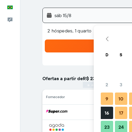
Português
sáb 15/8
Comentários
2 hóspedes, 1 quarto
D
S
Ofertas a partir de
R$ 236
/
preço por noite m
2
3
Fornecedor
9
10
16
17
23
24