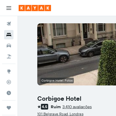
Voos
Hotéis
Carros
Pacotes
Explore
Corbigoe Hotel: Fotos
Rastreador de voos
Quando ir
Corbigoe Hotel
Ruim
3.410 avaliações
4,5
Trips
1 estrela
101 Belgrave Road, Londres