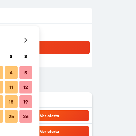
S
S
4
5
11
12
18
19
Ver oferta
25
26
Ver oferta