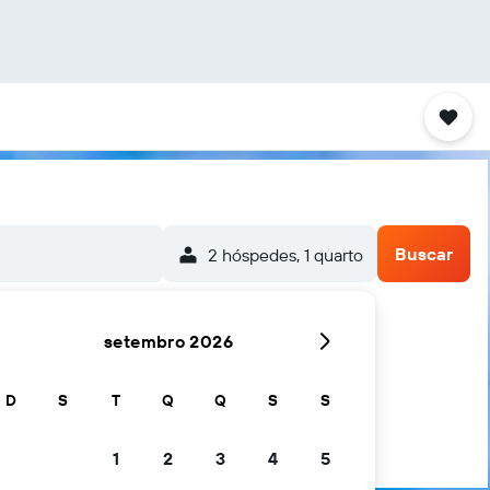
Buscar
2 hóspedes, 1 quarto
setembro 2026
en
D
S
T
Q
Q
S
S
1
2
3
4
5