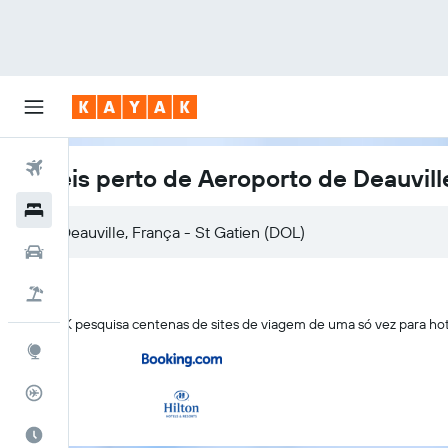
Voos
Hotéis perto de Aeroporto de Deauvill
Hotéis
Carros
Pacotes
O KAYAK pesquisa centenas de sites de viagem de uma só vez para hot
Explore
Rastreador de voos
Quando ir