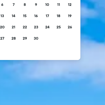
6
7
8
9
10
11
12
13
14
15
16
17
18
19
20
21
22
23
24
25
26
27
28
29
30