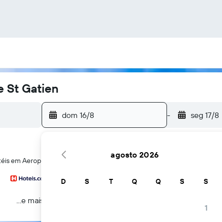
e St Gatien
dom 16/8
-
seg 17/8
agosto 2026
éis em Aeroporto de Deauville St GatienAeroporto de Deauville St Gati
D
S
T
Q
Q
S
S
...e mais
1