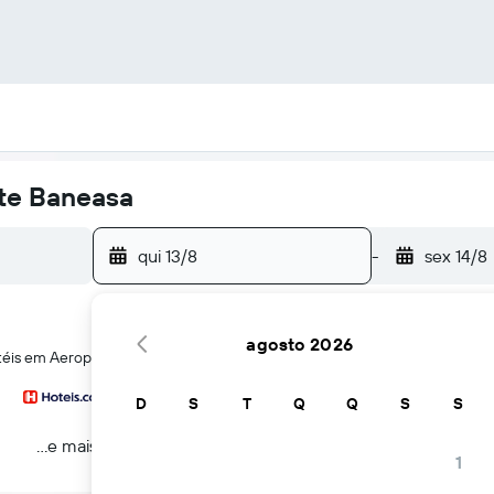
ste Baneasa
qui 13/8
-
sex 14/8
agosto 2026
otéis em Aeroporto de Bucareste BaneasaAeroporto de Bucareste Baneas
D
S
T
Q
Q
S
S
...e mais
1