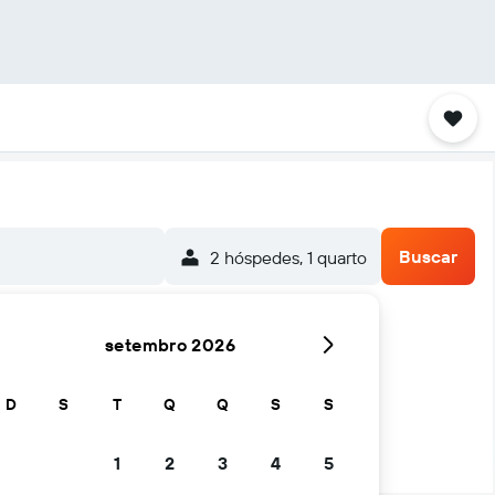
Buscar
2 hóspedes, 1 quarto
setembro 2026
a
D
S
T
Q
Q
S
S
1
2
3
4
5