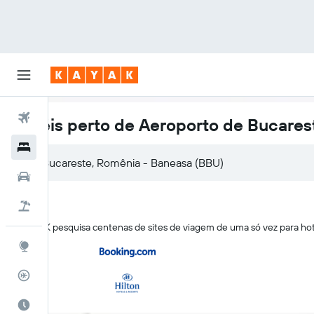
Voos
Hotéis perto de Aeroporto de Bucare
Hotéis
Carros
Pacotes
O KAYAK pesquisa centenas de sites de viagem de uma só vez para h
Explore
Rastreador de voos
Quando ir