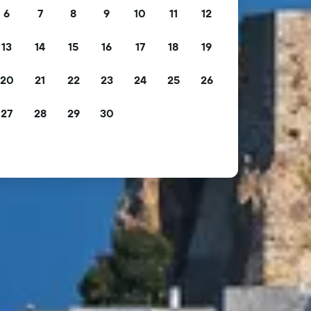
6
7
8
9
10
11
12
13
14
15
16
17
18
19
20
21
22
23
24
25
26
27
28
29
30