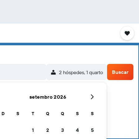
Buscar
2 hóspedes, 1 quarto
setembro 2026
D
S
T
Q
Q
S
S
1
2
3
4
5