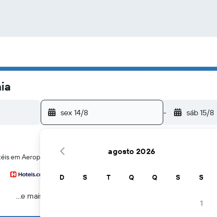
ia
sex 14/8
-
sáb 15/8
agosto 2026
téis em Aeroporto de AstypalaiaAeroporto de Astypalaia
D
S
T
Q
Q
S
S
...e mais
1