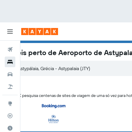
Voos
Hotéis perto de Aeroporto de Astypala
Hotéis
Carros
Pacotes
O KAYAK pesquisa centenas de sites de viagem de uma só vez para ho
Explore
Rastreador de voos
Quando ir