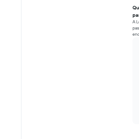
Qu
pa
A L
pas
end