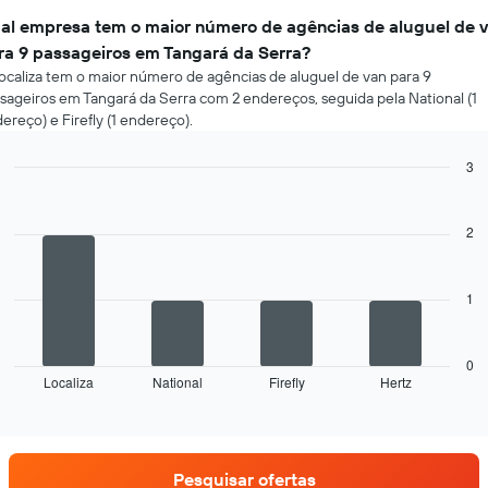
al empresa tem o maior número de agências de aluguel de 
ra 9 passageiros em Tangará da Serra?
ocaliza tem o maior número de agências de aluguel de van para 9
sageiros em Tangará da Serra com 2 endereços, seguida pela National (1
ereço) e Firefly (1 endereço).
3
Bar
Chart
graphic.
chart
with
2
4
bars.
1
O
gráfico
a
seguir
0
Localiza
National
Firefly
Hertz
exibe
End
of
as
interactive
quatro
chart
empresas
de
Pesquisar ofertas