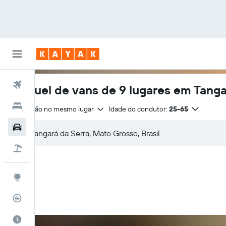
Voos
Aluguel de vans de 9 lugares em Tanga
Hotéis
Devolução no mesmo lugar
Idade do condutor:
25-65
Carros
Pacotes
Explore
Rastreador de voos
Quando ir