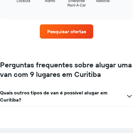
seguir
Localiza
Alamo
Enterprise
National
Rent-A-Car
exibe
End
of
as
interactive
quatro
chart
empresas
de
Pesquisar ofertas
aluguel
de
carros
que
tem
mais
Perguntas frequentes sobre alugar uma
localizações
van com 9 lugares em Curitiba
O
gráfico
tem
1
Quais outros tipos de van é possível alugar em
eixo
Curitiba?
X
exibindo
empresas
de
aluguel
de