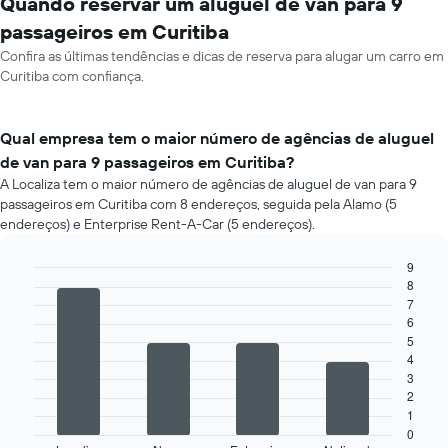
Quando reservar um aluguel de van para 9
passageiros em Curitiba
Confira as últimas tendências e dicas de reserva para alugar um carro em
Curitiba com confiança.
Qual empresa tem o maior número de agências de aluguel
de van para 9 passageiros em Curitiba?
A Localiza tem o maior número de agências de aluguel de van para 9
passageiros em Curitiba com 8 endereços, seguida pela Alamo (5
endereços) e Enterprise Rent-A-Car (5 endereços).
9
8
Bar
Chart
graphic.
7
chart
with
6
4
5
bars.
4
3
O
2
gráfico
1
a
0