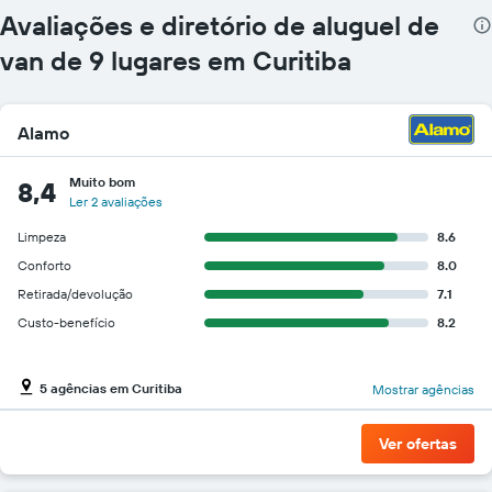
carros
Avaliações e diretório de aluguel de
O
gráfico
van de 9 lugares em Curitiba
tem
1
eixo
Alamo
Y
exibindo
o
Muito bom
8,4
preço
Ler 2 avaliações
mais
barato
Limpeza
8.6
do
Conforto
8.0
aluguel
Retirada/devolução
7.1
de
carro
Custo-benefício
8.2
para
as
empresas
5 agências em Curitiba
Mostrar agências
fornecidas
Ver ofertas