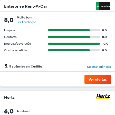
Enterprise Rent-A-Car
Muito bom
8,0
Ler 1 avaliação
Limpeza
8.0
Conforto
8.0
Retirada/devolução
10.0
Custo-benefício
8.0
5 agências em Curitiba
Mostrar agências
Ver ofertas
Hertz
6,0
Aceitável