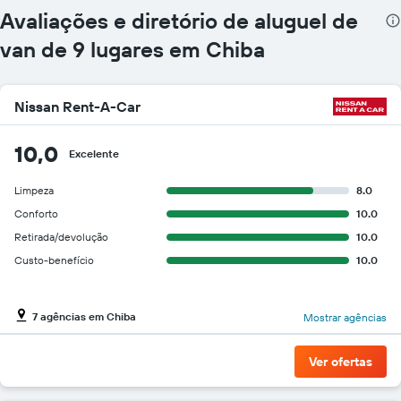
carros
Avaliações e diretório de aluguel de
O
gráfico
van de 9 lugares em Chiba
tem
1
eixo
Nissan Rent-A-Car
Y
exibindo
o
10,0
Excelente
preço
mais
Limpeza
8.0
barato
do
Conforto
10.0
aluguel
Retirada/devolução
10.0
de
Custo-benefício
10.0
carro
para
as
empresas
7 agências em Chiba
Mostrar agências
fornecidas
Ver ofertas