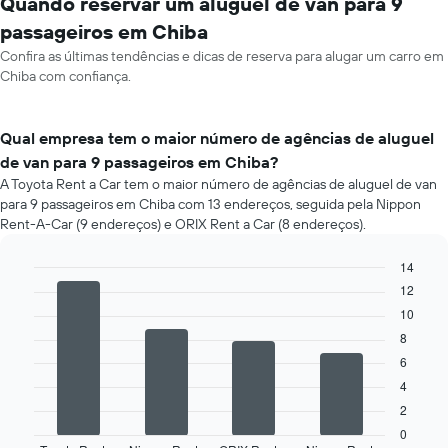
Quando reservar um aluguel de van para 9
passageiros em Chiba
Confira as últimas tendências e dicas de reserva para alugar um carro em
Chiba com confiança.
Qual empresa tem o maior número de agências de aluguel
de van para 9 passageiros em Chiba?
A Toyota Rent a Car tem o maior número de agências de aluguel de van
para 9 passageiros em Chiba com 13 endereços, seguida pela Nippon
Rent-A-Car (9 endereços) e ORIX Rent a Car (8 endereços).
14
Bar
12
Chart
graphic.
chart
10
with
4
8
bars.
6
4
O
gráfico
2
a
0