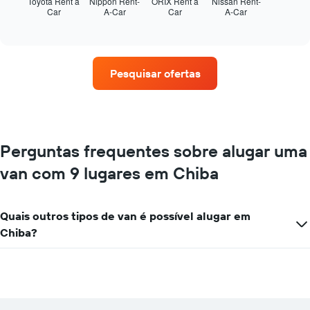
seguir
Toyota Rent a
Nippon Rent-
ORIX Rent a
Nissan Rent-
Car
A-Car
Car
A-Car
exibe
End
of
as
interactive
quatro
chart
empresas
de
Pesquisar ofertas
aluguel
de
carros
que
tem
mais
Perguntas frequentes sobre alugar uma
localizações
van com 9 lugares em Chiba
O
gráfico
tem
1
Quais outros tipos de van é possível alugar em
eixo
Chiba?
X
exibindo
empresas
de
aluguel
de