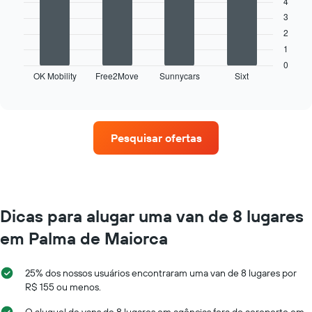
4
1
eixo
3
eixo
Y
O
X
2
exibindo
gráfico
exibindo
1
o
a
os
preço
seguir
0
meses
OK Mobility
Free2Move
Sunnycars
Sixt
médio
exibe
End
do
of
de
as
interactive
ano
um
quatro
chart
O
aluguel
empresas
gráfico
de
de
Pesquisar ofertas
tem
carro
aluguel
1
de
eixo
carros
Y
que
exibindo
tem
o
mais
Dicas para alugar uma van de 8 lugares
preço
localizações
médio
em Palma de Maiorca
O
de
gráfico
aluguel
tem
de
25% dos nossos usuários encontraram uma van de 8 lugares por
1
carro
R$ 155 ou menos.
eixo
por
X
um