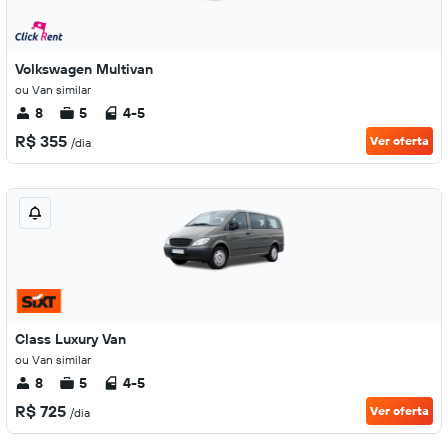
Volkswagen Multivan
ou Van similar
8
5
4-5
R$ 355
Ver oferta
/dia
Class Luxury Van
ou Van similar
8
5
4-5
R$ 725
Ver oferta
/dia