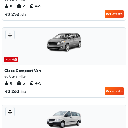
8
2
4-5
R$ 252
Ver oferta
/dia
Class Compact Van
ou Van similar
8
5
4-5
R$ 263
Ver oferta
/dia