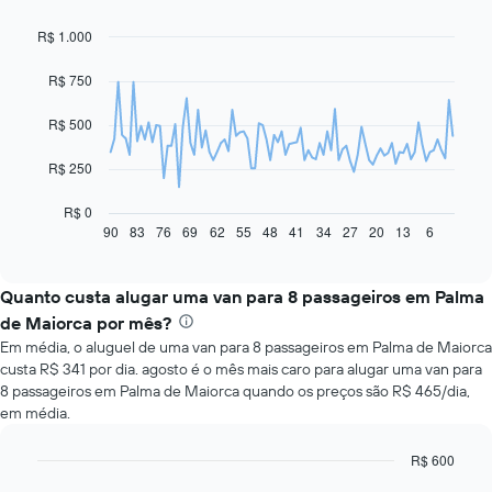
R$ 1.000
Line
Chart
graphic.
chart
with
R$ 750
91
data
R$ 500
points.
O
R$ 250
gráfico
a
R$ 0
seguir
90
83
76
69
62
55
48
41
34
27
20
13
6
End
of
exibe
interactive
como
chart
o
Quanto custa alugar uma van para 8 passageiros em Palma
preço
de Maiorca por mês?
de
Em média, o aluguel de uma van para 8 passageiros em Palma de Maiorca
um
custa R$ 341 por dia. agosto é o mês mais caro para alugar uma van para
carro
8 passageiros em Palma de Maiorca quando os preços são R$ 465/dia,
alugado
em média.
varia
de
acordo
R$ 600
com
Bar
Chart