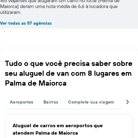
165 viajantes que alugaram um carro no local (Palma de
Maiorca) deram uma nota média de 6,6 à locadora que
utilizaram.
Ver todas as 57 agências
Tudo o que você precisa saber sobre
seu aluguel de van com 8 lugares em
Palma de Maiorca
Aeroportos
Bairros
Complete sua viagem
Grand
Aluguel de carros em aeroportos que
atendem Palma de Maiorca