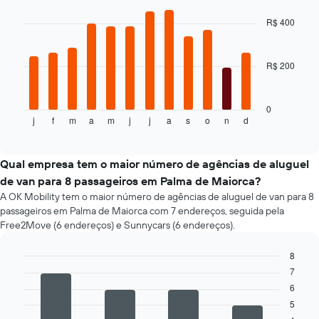
a
graphic.
chart
with
aproximação
R$ 400
12
da
bars.
data
de
R$ 200
O
reserva
gráfico
O
a
gráfico
seguir
0
tem
j
f
m
a
m
j
j
a
s
o
n
d
exibe
End
1
of
o
eixo
interactive
preço
chart
X
médio
Qual empresa tem o maior número de agências de aluguel
exibindo
de
de van para 8 passageiros em Palma de Maiorca?
o
um
número
A OK Mobility tem o maior número de agências de aluguel de van para 8
aluguel
de
passageiros em Palma de Maiorca com 7 endereços, seguida pela
de
dias
Free2Move (6 endereços) e Sunnycars (6 endereços).
carro
antes
a
da
8
cada
reserva
mês
7
Bar
Chart
O
graphic.
chart
O
6
gráfico
with
gráfico
tem
5
4
tem
1
bars.