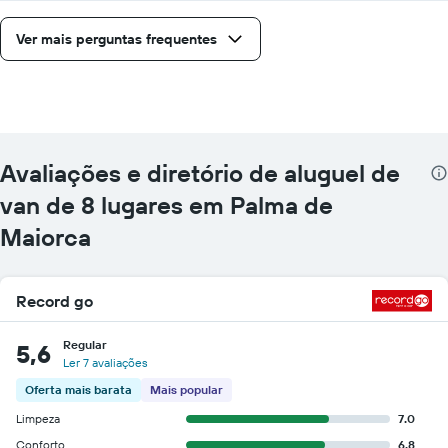
fornecidas
Ver mais perguntas frequentes
Avaliações e diretório de aluguel de
van de 8 lugares em Palma de
Maiorca
Record go
Regular
5,6
Ler 7 avaliações
Oferta mais barata
Mais popular
Limpeza
7.0
Conforto
6.8