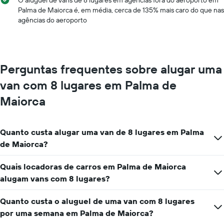
O aluguel de vans de 8 lugares em agências fora do aeroporto em
exibindo
dia
Palma de Maiorca é, em média, cerca de 135% mais caro do que nas
empresas
agências do aeroporto
de
aluguel
de
carros
O
Perguntas frequentes sobre alugar uma
gráfico
tem
van com 8 lugares em Palma de
1
eixo
Maiorca
Y
exibindo
o
Quanto custa alugar uma van de 8 lugares em Palma
preço
de Maiorca?
mais
barato
do
Quais locadoras de carros em Palma de Maiorca
aluguel
alugam vans com 8 lugares?
de
carro
Quanto custa o aluguel de uma van com 8 lugares
para
as
por uma semana em Palma de Maiorca?
empresas