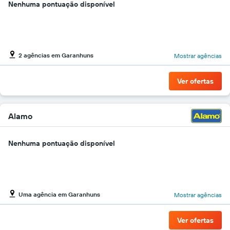
Nenhuma pontuação disponível
barato
do
aluguel
de
carro
para
2 agências em Garanhuns
Mostrar agências
as
empresas
Ver ofertas
fornecidas
Alamo
Nenhuma pontuação disponível
Uma agência em Garanhuns
Mostrar agências
Ver ofertas