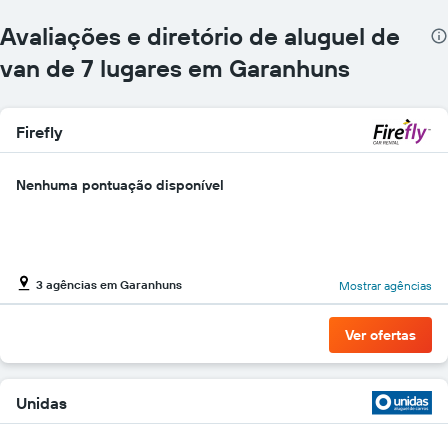
mais
localizações
Avaliações e diretório de aluguel de
O
gráfico
van de 7 lugares em Garanhuns
tem
1
eixo
Firefly
X
exibindo
empresas
Nenhuma pontuação disponível
de
aluguel
de
carros
O
3 agências em Garanhuns
Mostrar agências
gráfico
tem
1
Ver ofertas
eixo
Y
exibindo
o
Unidas
preço
mais