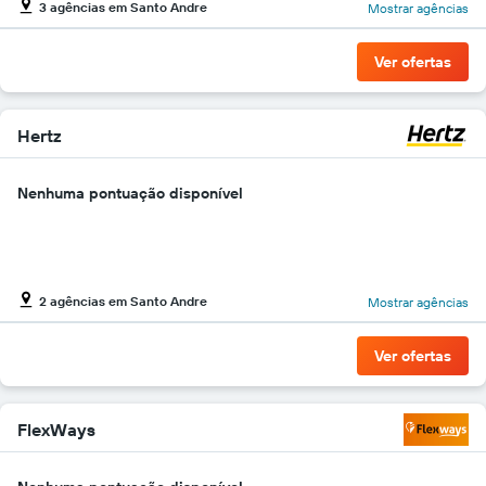
3 agências em Santo Andre
Mostrar agências
gráfico
tem
1
Ver ofertas
eixo
Y
exibindo
o
Hertz
preço
mais
Nenhuma pontuação disponível
barato
do
aluguel
de
carro
para
2 agências em Santo Andre
Mostrar agências
as
empresas
Ver ofertas
fornecidas
FlexWays