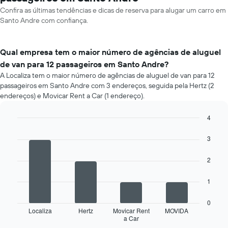
Confira as últimas tendências e dicas de reserva para alugar um carro em
Santo Andre com confiança.
Qual empresa tem o maior número de agências de aluguel
de van para 12 passageiros em Santo Andre?
A Localiza tem o maior número de agências de aluguel de van para 12
passageiros em Santo Andre com 3 endereços, seguida pela Hertz (2
endereços) e Movicar Rent a Car (1 endereço).
4
Bar
Chart
graphic.
chart
3
with
4
2
bars.
O
1
gráfico
a
0
seguir
Localiza
Hertz
Movicar Rent
MOVIDA
a Car
exibe
End
of