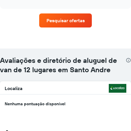
as
interactive
quatro
chart
empresas
de
Pesquisar ofertas
aluguel
de
carros
que
tem
mais
localizações
Avaliações e diretório de aluguel de
O
gráfico
van de 12 lugares em Santo Andre
tem
1
eixo
Localiza
X
exibindo
empresas
Nenhuma pontuação disponível
de
aluguel
de
carros
O