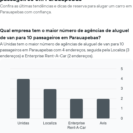
Confira as últimas tendências e dicas de reserva para alugar um carro em
Parauapebas com confiança.
Qual empresa tem o maior número de agências de aluguel
de van para 10 passageiros em Parauapebas?
A Unidas tem o maior número de agências de aluguel de van para 10
passageiros em Parauapebas com 4 endereços, seguida pela Localiza (3
endereços) e Enterprise Rent-A-Car (2 endereços).
5
Bar
Chart
4
graphic.
chart
with
3
4
bars.
2
O
1
gráfico
a
0
seguir
Unidas
Localiza
Enterprise
Avis
Rent-A-Car
exibe
End
of