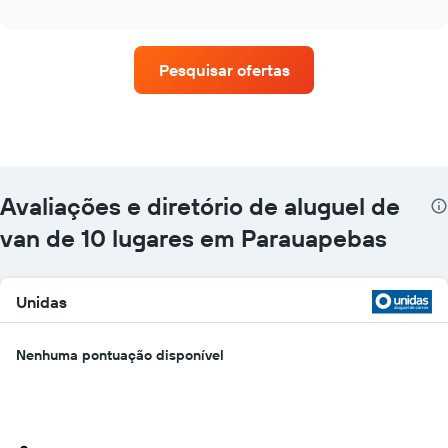
as
interactive
quatro
chart
empresas
de
Pesquisar ofertas
aluguel
de
carros
que
tem
mais
localizações
Avaliações e diretório de aluguel de
O
gráfico
van de 10 lugares em Parauapebas
tem
1
eixo
Unidas
X
exibindo
empresas
Nenhuma pontuação disponível
de
aluguel
de
carros
O