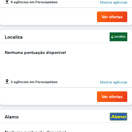
4 agências em Parauapebas
Mostrar agências
gráfico
tem
1
Ver ofertas
eixo
Y
exibindo
o
Localiza
preço
mais
Nenhuma pontuação disponível
barato
do
aluguel
de
carro
para
3 agências em Parauapebas
Mostrar agências
as
empresas
Ver ofertas
fornecidas
Alamo