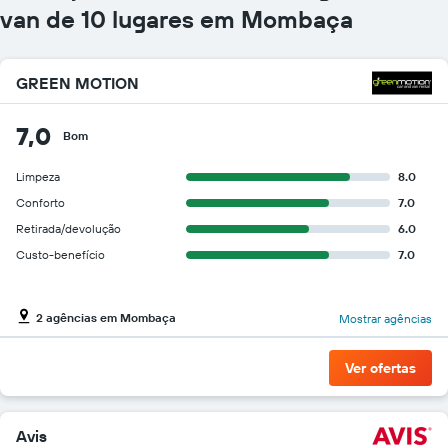
gráfico
van de 10 lugares em Mombaça
tem
1
eixo
GREEN MOTION
Y
exibindo
o
7,0
Bom
preço
mais
Limpeza
8.0
barato
do
Conforto
7.0
aluguel
Retirada/devolução
6.0
de
Custo-benefício
7.0
carro
para
as
empresas
2 agências em Mombaça
Mostrar agências
fornecidas
Ver ofertas
Avis