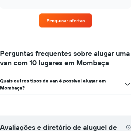
as
interactive
quatro
chart
empresas
de
Pesquisar ofertas
aluguel
de
carros
que
tem
mais
Perguntas frequentes sobre alugar uma
localizações
van com 10 lugares em Mombaça
O
gráfico
tem
1
Quais outros tipos de van é possível alugar em
eixo
Mombaça?
X
exibindo
empresas
de
aluguel
de
carros
Avaliações e diretório de aluguel de
O