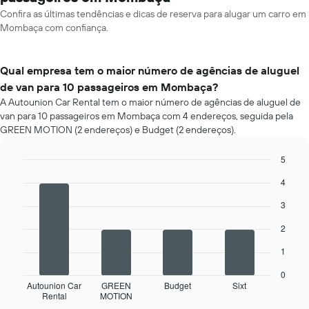
Confira as últimas tendências e dicas de reserva para alugar um carro em
Mombaça com confiança.
Qual empresa tem o maior número de agências de aluguel
de van para 10 passageiros em Mombaça?
A Autounion Car Rental tem o maior número de agências de aluguel de
van para 10 passageiros em Mombaça com 4 endereços, seguida pela
GREEN MOTION (2 endereços) e Budget (2 endereços).
5
Bar
Chart
4
graphic.
chart
with
3
4
bars.
2
O
1
gráfico
a
0
seguir
Autounion Car
GREEN
Budget
Sixt
Rental
MOTION
exibe
End
of