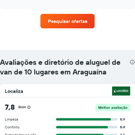
as
interactive
quatro
chart
empresas
de
Pesquisar ofertas
aluguel
de
carros
que
tem
mais
localizações
Avaliações e diretório de aluguel de
O
gráfico
van de 10 lugares em Araguaína
tem
1
eixo
Localiza
X
exibindo
empresas
7,8
Bom
Melhor avaliação
de
aluguel
Limpeza
8.9
de
carros
Conforto
8.4
O
Retirada/devolução
7.7