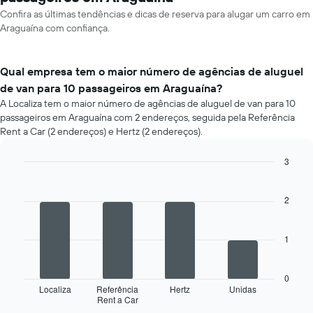
Confira as últimas tendências e dicas de reserva para alugar um carro em
Araguaína com confiança.
Qual empresa tem o maior número de agências de aluguel
de van para 10 passageiros em Araguaína?
A Localiza tem o maior número de agências de aluguel de van para 10
passageiros em Araguaína com 2 endereços, seguida pela Referência
Rent a Car (2 endereços) e Hertz (2 endereços).
3
Bar
Chart
graphic.
chart
with
2
4
bars.
1
O
gráfico
a
0
seguir
Localiza
Referência
Hertz
Unidas
Rent a Car
exibe
End
of