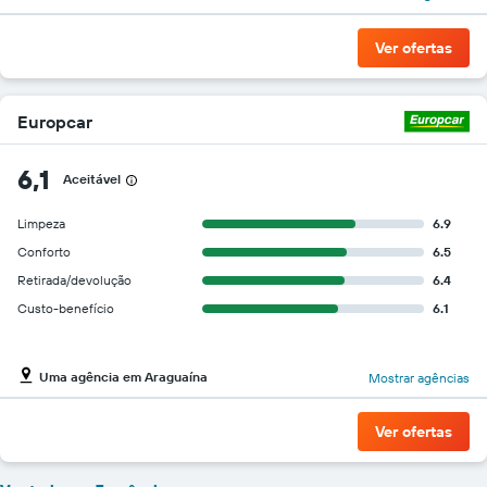
Ver ofertas
Europcar
6,1
Aceitável
Limpeza
6.9
Conforto
6.5
Retirada/devolução
6.4
Custo-benefício
6.1
Uma agência em Araguaína
Mostrar agências
Ver ofertas