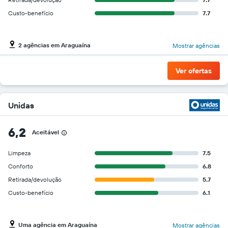
gráfico
Custo-benefício
7.7
tem
1
eixo
Y
2 agências em Araguaína
Mostrar agências
exibindo
o
Ver ofertas
preço
mais
barato
do
Unidas
aluguel
de
6,2
carro
Aceitável
para
as
Limpeza
7.5
empresas
Conforto
6.8
fornecidas
Retirada/devolução
5.7
Custo-benefício
6.1
Uma agência em Araguaína
Mostrar agências