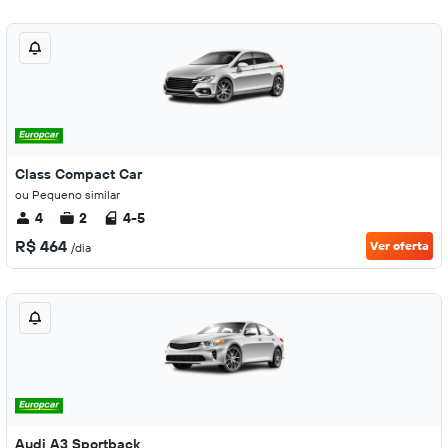
Class Compact Car
ou Pequeno similar
4
2
4-5
R$ 464
Ver oferta
/dia
Audi A3 Sportback