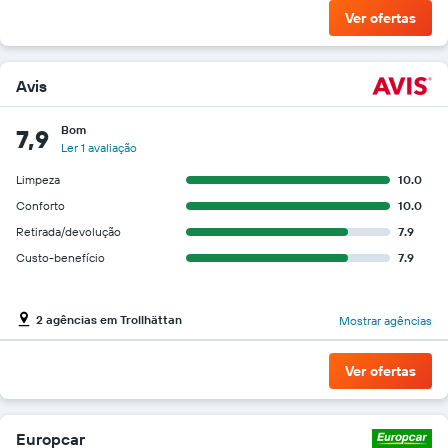
Ver ofertas
Avis
Bom
7,9
Ler 1 avaliação
Limpeza
10.0
Conforto
10.0
Retirada/devolução
7.9
Custo-benefício
7.9
2 agências em Trollhättan
Mostrar agências
Ver ofertas
Europcar