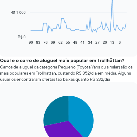
91
data
R$ 1.000
points.
O
gráfico
a
R$ 0
seguir
90
83
76
69
62
55
48
41
34
27
20
13
6
End
of
exibe
interactive
como
chart
o
Qual é o carro de aluguel mais popular em Trollhättan?
preço
Carros de aluguel da categoria Pequeno (Toyota Yaris ou similar) são os
de
mais populares em Trollhättan, custando R$ 352/dia em média. Alguns
um
usuários encontraram ofertas tão baixas quanto R$ 232/dia
carro
alugado
varia
Pie
de
Chart
graphic.
chart
acordo
with
com
3
a
slices.
aproximação
da
O
data
gráfico