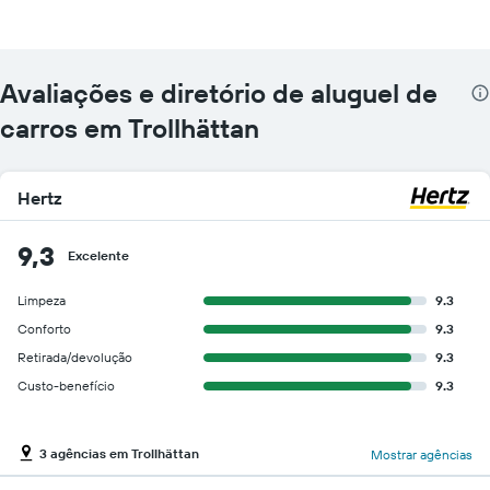
Avaliações e diretório de aluguel de
carros em Trollhättan
Hertz
9,3
Excelente
Limpeza
9.3
Conforto
9.3
Retirada/devolução
9.3
Custo-benefício
9.3
3 agências em Trollhättan
Mostrar agências