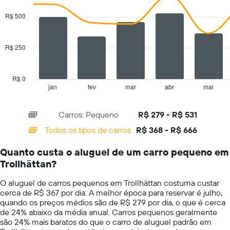
carros
graphic.
chart
with
O
R$ 500
2
gráfico
data
tem
series.
1
R$ 250
eixo
The
Y
chart
exibindo
has
R$ 0
o
1
jan
fev
mar
abr
mai
End
preço
of
X
mais
interactive
axis
chart
barato
Carros: Pequeno
R$ 279 - R$ 531
displaying
do
categories.
Todos os tipos de carros
R$ 368 - R$ 666
aluguel
Range:
de
14
carro
Quanto custa o aluguel de um carro pequeno em
categories.
para
Trollhättan?
The
as
chart
empresas
O aluguel de carros pequenos em Trollhättan costuma custar
has
fornecidas
cerca de R$ 367 por dia. A melhor época para reservar é julho,
1
quando os preços médios são de R$ 279 por dia, o que é cerca
Y
de 24% abaixo da média anual. Carros pequenos geralmente
axis
são 24% mais baratos do que o carro de aluguel padrão em
displaying