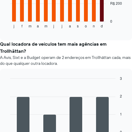
R$ 200
O
preço
gráfico
médio
a
de
seguir
0
um
j
f
m
a
m
j
j
a
s
o
n
d
exibe
End
aluguel
of
o
de
interactive
preço
chart
carro
médio
Qual locadora de veículos tem mais agências em
de
Trollhättan?
um
A Avis, Sixt e a Budget operam de 2 endereços em Trollhättan cada, mais
aluguel
do que qualquer outra locadora.
de
carro
a
3
cada
Bar
Chart
mês
graphic.
chart
O
with
2
4
gráfico
bars.
tem
1
1
O
eixo
gráfico
X
a
exibindo
seguir
0