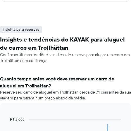
Insights para reservas
Insights e tendências do KAYAK para aluguel
de carros em Trollhättan
Confira as últimas tendências e dicas de reserva para alugar um carro em
Trollhättan com confiança.
Quanto tempo antes você deve reservar um carro de
aluguel em Trollhättan?
Reserve seu carro de aluguel em Trollhättan cerca de 74 dias antes da sua
viagem para garantir um preço abaixo da média.
R$ 2.000
Line
Chart
graphic.
chart
with