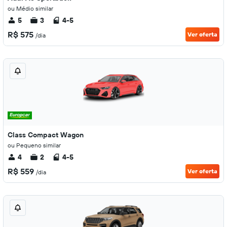
ou Médio similar
5
3
4-5
R$ 575
Ver oferta
/dia
Class Compact Wagon
ou Pequeno similar
4
2
4-5
R$ 559
Ver oferta
/dia