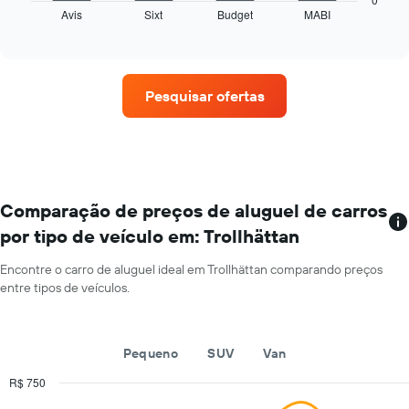
os
Avis
Sixt
Budget
MABI
exibe
End
meses
of
as
do
interactive
quatro
chart
ano
empresas
O
de
gráfico
Pesquisar ofertas
aluguel
tem
de
1
carros
eixo
que
Y
tem
exibindo
mais
o
localizações
Comparação de preços de aluguel de carros
preço
O
médio
por tipo de veículo em: Trollhättan
gráfico
de
tem
aluguel
Encontre o carro de aluguel ideal em Trollhättan comparando preços
1
de
entre tipos de veículos.
eixo
carro
X
por
exibindo
um
empresas
dia
Pequeno
SUV
Van
de
aluguel
R$ 750
de
Combination
Chart