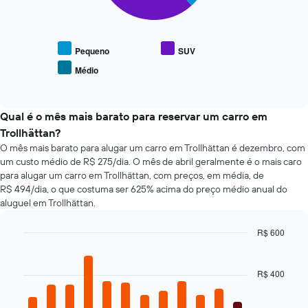
de
a
reserva
seguir
O
exibe
gráfico
o
Pequeno
SUV
tem
preço
Médio
1
End
médio
of
eixo
de
interactive
X
tipos
chart
exibindo
populares
Qual é o mês mais barato para reservar um carro em
o
de
Trollhättan?
número
carros
O mês mais barato para alugar um carro em Trollhättan é dezembro, com
de
um custo médio de R$ 275/dia. O mês de abril geralmente é o mais caro
dias
para alugar um carro em Trollhättan, com preços, em média, de
antes
R$ 494/dia, o que costuma ser 625% acima do preço médio anual do
da
reserva
aluguel em Trollhättan.
O
gráfico
R$ 600
tem
Bar
Chart
1
graphic.
chart
eixo
with
R$ 400
12
Y
bars.
exibindo
o