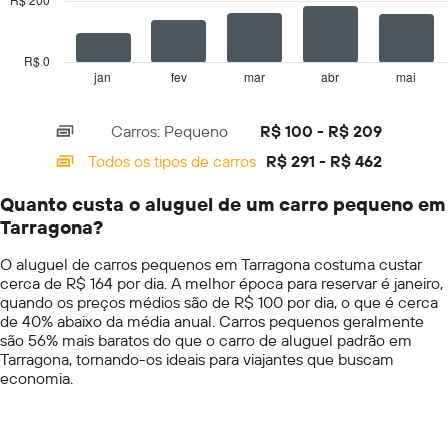
Y
The
exibindo
chart
o
has
R$ 0
preço
1
jan
fev
mar
abr
mai
End
médio
of
X
de
interactive
axis
chart
aluguel
Carros: Pequeno
R$ 100 - R$ 209
displaying
de
categories.
Todos os tipos de carros
R$ 291 - R$ 462
carro
Range:
por
14
um
Quanto custa o aluguel de um carro pequeno em
categories.
dia
Tarragona?
The
chart
O aluguel de carros pequenos em Tarragona costuma custar
has
cerca de R$ 164 por dia. A melhor época para reservar é janeiro,
1
quando os preços médios são de R$ 100 por dia, o que é cerca
Y
de 40% abaixo da média anual. Carros pequenos geralmente
axis
são 56% mais baratos do que o carro de aluguel padrão em
displaying
Tarragona, tornando-os ideais para viajantes que buscam
values.
economia.
Range:
0
to
600.