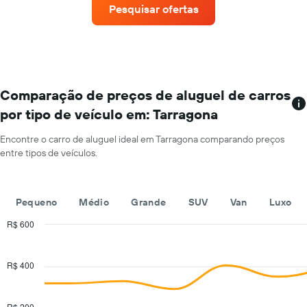
de
carro
Pesquisar ofertas
um
mais
aluguel
baratas
de
O
carro
gráfico
a
tem
cada
1
mês
Comparação de preços de aluguel de carros
eixo
O
Y
por tipo de veículo em: Tarragona
gráfico
exibindo
tem
o
Encontre o carro de aluguel ideal em Tarragona comparando preços
1
preço
entre tipos de veículos.
eixo
mais
X
barato
exibindo
do
os
Pequeno
Médio
Grande
SUV
Van
Luxo
aluguel
meses
de
do
R$ 600
carro
ano
Combination
Chart
para
O
graphic.
chart
as
with
gráfico
R$ 400
empresas
2
tem
fornecidas
data
1
series.
eixo
R$ 200