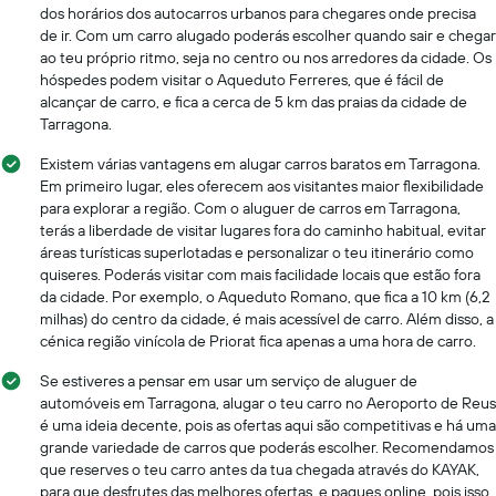
dos horários dos autocarros urbanos para chegares onde precisa
de ir. Com um carro alugado poderás escolher quando sair e chegar
ao teu próprio ritmo, seja no centro ou nos arredores da cidade. Os
hóspedes podem visitar o Aqueduto Ferreres, que é fácil de
alcançar de carro, e fica a cerca de 5 km das praias da cidade de
Tarragona.
Existem várias vantagens em alugar carros baratos em Tarragona.
Em primeiro lugar, eles oferecem aos visitantes maior flexibilidade
para explorar a região. Com o aluguer de carros em Tarragona,
terás a liberdade de visitar lugares fora do caminho habitual, evitar
áreas turísticas superlotadas e personalizar o teu itinerário como
quiseres. Poderás visitar com mais facilidade locais que estão fora
da cidade. Por exemplo, o Aqueduto Romano, que fica a 10 km (6,2
milhas) do centro da cidade, é mais acessível de carro. Além disso, a
cénica região vinícola de Priorat fica apenas a uma hora de carro.
Se estiveres a pensar em usar um serviço de aluguer de
automóveis em Tarragona, alugar o teu carro no Aeroporto de Reus
é uma ideia decente, pois as ofertas aqui são competitivas e há uma
grande variedade de carros que poderás escolher. Recomendamos
que reserves o teu carro antes da tua chegada através do KAYAK,
para que desfrutes das melhores ofertas, e pagues online, pois isso