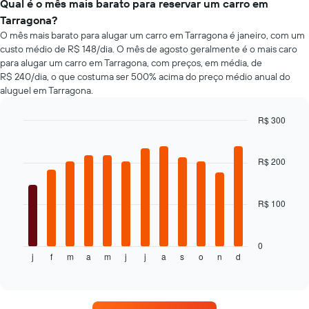
empresas
Qual é o mês mais barato para reservar um carro em
exibindo
de
Tarragona?
o
aluguel
O mês mais barato para alugar um carro em Tarragona é janeiro, com um
número
de
de
custo médio de R$ 148/dia. O mês de agosto geralmente é o mais caro
carros
dias
para alugar um carro em Tarragona, com preços, em média, de
mais
antes
R$ 240/dia, o que costuma ser 500% acima do preço médio anual do
baratas
da
aluguel em Tarragona.
das
reserva
últimas
O
72
R$ 300
gráfico
horas
Bar
Chart
tem
graphic.
O
chart
1
with
gráfico
R$ 200
eixo
12
tem
bars.
Y
1
exibindo
eixo
R$ 100
O
o
X
gráfico
preço
exibindo
a
médio
as
seguir
de
0
4
j
f
m
a
m
j
j
a
s
o
n
d
exibe
End
um
empresas
of
o
aluguel
interactive
de
preço
de
chart
aluguel
médio
carro
de