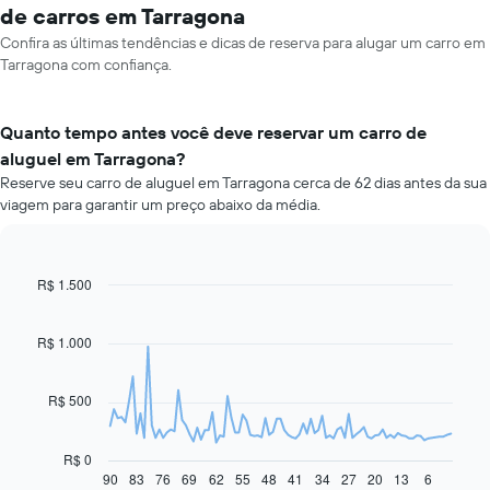
de carros em Tarragona
Confira as últimas tendências e dicas de reserva para alugar um carro em
Tarragona com confiança.
Quanto tempo antes você deve reservar um carro de
aluguel em Tarragona?
Reserve seu carro de aluguel em Tarragona cerca de 62 dias antes da sua
viagem para garantir um preço abaixo da média.
R$ 1.500
Line
Chart
graphic.
chart
with
91
R$ 1.000
data
points.
R$ 500
O
gráfico
a
R$ 0
seguir
90
83
76
69
62
55
48
41
34
27
20
13
6
End