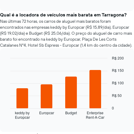
of
exibe
interactive
como
chart
o
Qual é a locadora de veículos mais barata em Tarragona?
preço
Nas últimas 72 horas, os carros de aluguel mais baratos foram
de
encontrados nas empresas keddy by Europcar (R$ 15,89/dia), Europcar
um
(R$ 19,02/dia) e Budget (R$ 25,06/dia). O preço do aluguel de carro mais
carro
barato foi encontrado na keddy by Europcar, Plaça De Les Corts
alugado
Catalanes Nº4, Hotel Sb Espress - Europcar (1,4 km do centro da cidade).
varia
de
R$ 200
acordo
com
Bar
Chart
graphic.
chart
a
R$ 150
with
aproximação
4
da
R$ 100
bars.
data
de
O
R$ 50
reserva
gráfico
O
a
0
gráfico
seguir
keddy by
Europcar
Budget
Enterprise
tem
Europcar
Rent-A-Car
exibe
End
1
of
as
interactive
eixo
quatro
chart
X