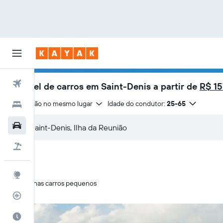
Voos
Aluguel de carros em Saint-Denis a partir de
R$ 15
Devolução no mesmo lugar
Idade do condutor:
25-65
Hotéis
Carros
Pacotes
Explore
Apenas carros pequenos
Rastreador de voos
Quando ir