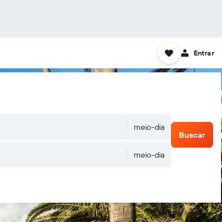
Entrar
meio-dia
Buscar
meio-dia