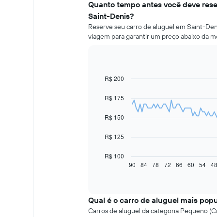
Quanto tempo antes você deve rese
Saint-Denis?
Reserve seu carro de aluguel em Saint-Deni
viagem para garantir um preço abaixo da m
R$ 200
Line
Chart
graphic.
chart
with
R$ 175
91
data
R$ 150
points.
O
R$ 125
gráfico
a
R$ 100
seguir
90
84
78
72
66
60
54
4
End
of
exibe
interactive
como
chart
o
Qual é o carro de aluguel mais pop
preço
de
Carros de aluguel da categoria Pequeno (Ci