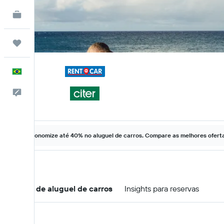
KAYAK for Business
NOVO
Trips
Português
Comentários
Economize até 40% no aluguel de carros. Compare as melhores ofertas
Ofertas de aluguel de carros
Insights para reservas