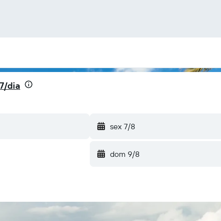
7/dia
sex 7/8
dom 9/8