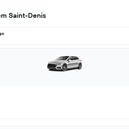
em Saint-Denis
go
.