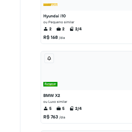
Hyundai i10
ou Pequeno similar
2
2
2/4
R$ 168
/dia
BMW X2
ou Luxo similar
5
5
2/4
R$ 763
/dia