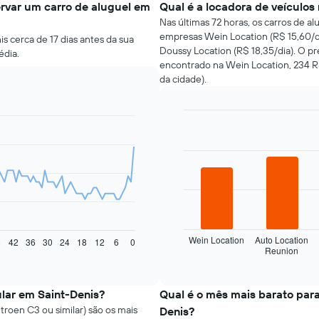
rvar um carro de aluguel em
Qual é a locadora de veículos
Nas últimas 72 horas, os carros de a
empresas Wein Location (R$ 15,60/di
s cerca de 17 dias antes da sua
Doussy Location (R$ 18,35/dia). O pr
édia.
encontrado na Wein Location, 234 R
da cidade).
Bar
Chart
graphic.
chart
with
4
bars.
O
gráfico
a
seguir
Wein Location
Auto Location
8
42
36
30
24
18
12
6
0
Reunion
exibe
End
of
as
interactive
quatro
chart
empresas
ular em Saint-Denis?
Qual é o mês mais barato para
de
troen C3 ou similar) são os mais
Denis?