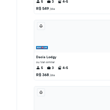
5
3
4-5
R$ 549
/dia
Dacia Lodgy
ou Van similar
5
3
4-5
R$ 368
/dia