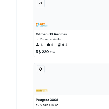
Citroen C3 Aircross
ou Pequeno similar
4
2
4-5
R$ 220
/dia
Peugeot 3008
ou Médio similar