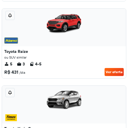
Toyota Raize
ou SUV similar
5
3
4-5
R$ 431
Ver oferta
/dia