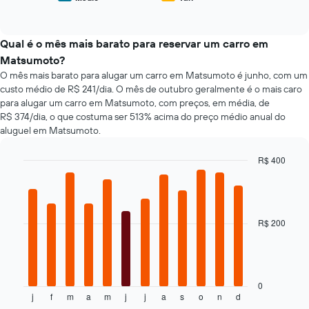
4
End
médio
aluguel
of
empresas
de
de
interactive
de
tipos
chart
carro
aluguel
populares
Qual é o mês mais barato para reservar um carro em
de
de
Matsumoto?
carro
carros
O mês mais barato para alugar um carro em Matsumoto é junho, com um
mais
custo médio de R$ 241/dia. O mês de outubro geralmente é o mais caro
baratas
para alugar um carro em Matsumoto, com preços, em média, de
O
R$ 374/dia, o que costuma ser 513% acima do preço médio anual do
gráfico
aluguel em Matsumoto.
tem
1
eixo
R$ 400
Y
Bar
Chart
exibindo
graphic.
chart
with
o
12
preço
bars.
R$ 200
mais
barato
O
do
gráfico
aluguel
a
de
seguir
0
carro
j
f
m
a
m
j
j
a
s
o
n
d
exibe
End
para
of