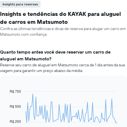
Insights para reservas
Insights e tendências do KAYAK para aluguel
de carros em Matsumoto
Confira as últimas tendências e dicas de reserva para alugar um carro em
Matsumoto com confiança.
Quanto tempo antes você deve reservar um carro de
aluguel em Matsumoto?
Reserve seu carro de aluguel em Matsumoto cerca de 1 dia antes da sua
viagem para garantir um preço abaixo da média.
R$ 750
Line
Chart
graphic.
chart
with
91
R$ 500
data
points.
R$ 250
O