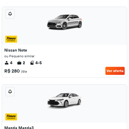
Nissan Note
ou Pequeno similar
4
2
4-5
R$ 280
Ver oferta
/dia
Mazda Mazda3