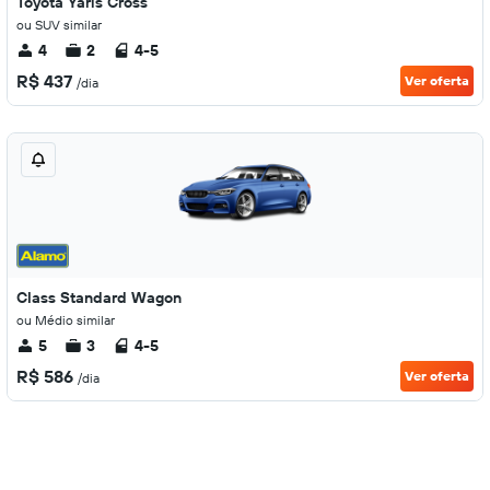
Toyota Yaris Cross
ou SUV similar
4
2
4-5
R$ 437
Ver oferta
/dia
Class Standard Wagon
ou Médio similar
5
3
4-5
R$ 586
Ver oferta
/dia