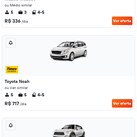
ou Médio similar
5
3
4-5
R$ 336
Ver oferta
/dia
Toyota Noah
ou Van similar
5
5
4-5
R$ 717
Ver oferta
/dia