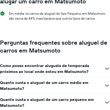
alugar um carro em Matsumoto
tem
1
eixo
Em média, os carros de aluguel do tipo Pequeno em Matsumoto
Y
são cerca de 44% mais baratos que outros tipos de carros.
exibindo
o
preço
médio
de
Perguntas frequentes sobre aluguel de
aluguel
carros em Matsumoto
de
carro
por
um
Como posso encontrar aluguéis de temporada
dia
próximos ao local onde estou em Matsumoto?
Quanto custa o aluguel de um carro médio em
Matsumoto?
Quanto custa o aluguel de um carro pequeno em
Matsumoto?