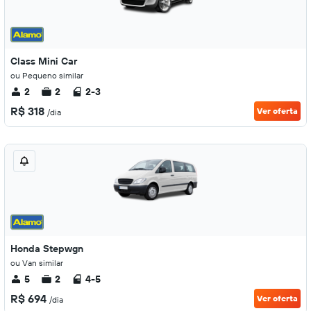
Class Mini Car
ou Pequeno similar
2
2
2-3
R$ 318
Ver oferta
/dia
Honda Stepwgn
ou Van similar
5
2
4-5
R$ 694
Ver oferta
/dia