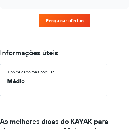
o
as
interactive
preço
chart
empresas
médio
fornecidas
de
Pesquisar ofertas
um
aluguel
de
carro
a
cada
Informações úteis
mês
O
gráfico
tem
Tipo de carro mais popular
1
Médio
eixo
X
exibindo
os
meses
do
ano
As melhores dicas do KAYAK para
O
gráfico