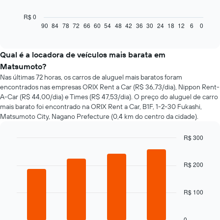
gráfico
a
R$ 0
seguir
90
84
78
72
66
60
54
48
42
36
30
24
18
12
6
0
End
of
exibe
interactive
como
chart
o
Qual é a locadora de veículos mais barata em
preço
Matsumoto?
de
Nas últimas 72 horas, os carros de aluguel mais baratos foram
um
encontrados nas empresas ORIX Rent a Car (R$ 36,73/dia), Nippon Rent-
carro
A-Car (R$ 44,00/dia) e Times (R$ 47,53/dia). O preço do aluguel de carro
alugado
mais barato foi encontrado na ORIX Rent a Car, B1F, 1-2-30 Fukashi,
varia
Matsumoto City, Nagano Prefecture (0,4 km do centro da cidade).
de
acordo
com
R$ 300
a
Bar
Chart
aproximação
graphic.
chart
da
with
R$ 200
4
data
bars.
de
reserva
R$ 100
O
O
gráfico
gráfico
a
0