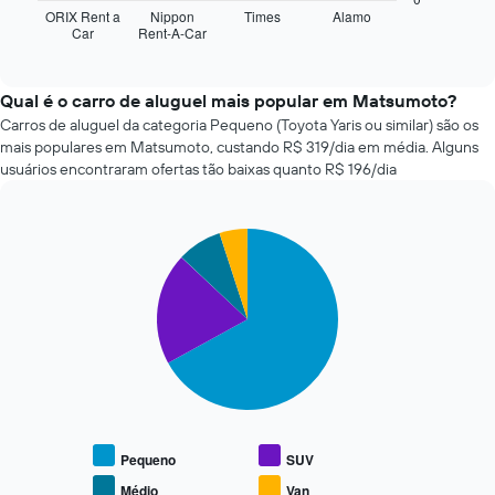
tem
seguir
ORIX Rent a
Nippon
Times
Alamo
1
Car
Rent-A-Car
exibe
End
eixo
of
as
X
interactive
quatro
chart
exibindo
empresas
Qual é o carro de aluguel mais popular em Matsumoto?
o
de
Carros de aluguel da categoria Pequeno (Toyota Yaris ou similar) são os
número
aluguel
de
mais populares em Matsumoto, custando R$ 319/dia em média. Alguns
de
dias
usuários encontraram ofertas tão baixas quanto R$ 196/dia
carros
antes
mais
da
baratas
reserva
Pie
Chart
das
O
graphic.
chart
últimas
gráfico
with
72
tem
4
horas
slices.
1
O
eixo
gráfico
O
Y
tem
gráfico
exibindo
1
a
o
eixo
seguir
preço
X
exibe
médio
exibindo
o
Pequeno
SUV
de
as
preço
um
Médio
Van