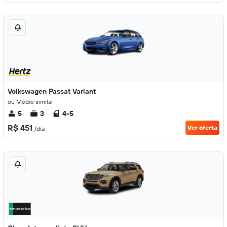
Volkswagen Passat Variant
ou Médio similar
5
3
4-5
R$ 451
Ver oferta
/dia