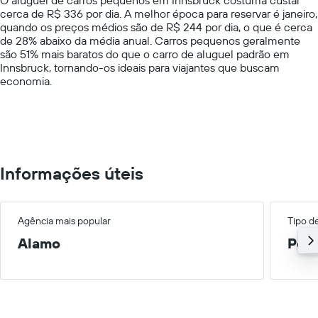
has
fornecidas
cerca de R$ 336 por dia. A melhor época para reservar é janeiro,
1
quando os preços médios são de R$ 244 por dia, o que é cerca
Y
de 28% abaixo da média anual. Carros pequenos geralmente
axis
são 51% mais baratos do que o carro de aluguel padrão em
displaying
Innsbruck, tornando-os ideais para viajantes que buscam
values.
economia.
Range:
0
to
1000.
Informações úteis
Agência mais popular
Tipo d
Alamo
Peq