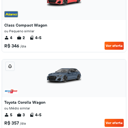
Class Compact Wagon
ou Pequeno similar
4
2
4-5
R$ 346
Ver oferta
/dia
Toyota Corolla Wagon
ou Médio similar
5
3
4-5
R$ 357
Ver oferta
/dia