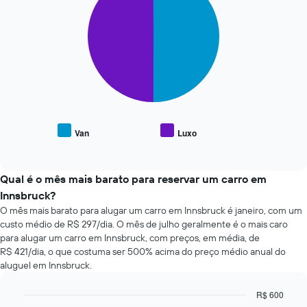
com
2
a
slices.
aproximação
da
O
data
gráfico
de
a
reserva
seguir
O
exibe
gráfico
o
tem
preço
Van
Luxo
1
End
médio
of
eixo
de
interactive
X
tipos
chart
exibindo
populares
Qual é o mês mais barato para reservar um carro em
o
de
Innsbruck?
número
carros
O mês mais barato para alugar um carro em Innsbruck é janeiro, com um
de
custo médio de R$ 297/dia. O mês de julho geralmente é o mais caro
dias
para alugar um carro em Innsbruck, com preços, em média, de
antes
R$ 421/dia, o que costuma ser 500% acima do preço médio anual do
da
reserva
aluguel em Innsbruck.
O
gráfico
R$ 600
tem