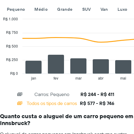
exibindo
um
empresas
dia
Pequeno
Médio
Grande
SUV
Van
Luxo
de
aluguel
R$ 1.000
de
Combination
Chart
carros
graphic.
chart
R$ 750
with
O
2
gráfico
data
R$ 500
tem
series.
1
eixo
R$ 250
The
Y
chart
exibindo
has
R$ 0
o
1
jan
fev
mar
abr
mai
End
preço
of
X
mais
interactive
axis
chart
barato
Carros: Pequeno
R$ 244 - R$ 411
displaying
do
categories.
Todos os tipos de carros
R$ 577 - R$ 746
aluguel
Range:
de
14
carro
Quanto custa o aluguel de um carro pequeno em
categories.
para
Innsbruck?
The
as
chart
empresas
O aluguel de carros pequenos em Innsbruck costuma custar