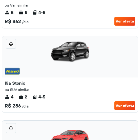
ou Van similar
5
5
4-5
R$ 862
Ver oferta
/dia
Kia Stonic
ou SUV similar
4
2
4-5
R$ 286
Ver oferta
/dia