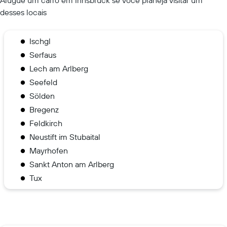
desses locais
Ischgl
Serfaus
Lech am Arlberg
Seefeld
Sölden
Bregenz
Feldkirch
Neustift im Stubaital
Mayrhofen
Sankt Anton am Arlberg
Tux