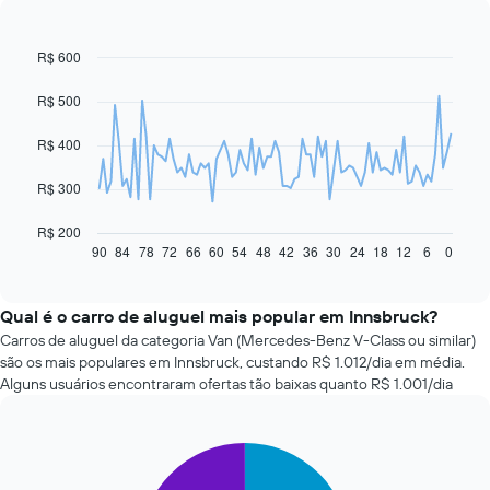
R$ 600
Line
Chart
graphic.
chart
with
R$ 500
91
data
R$ 400
points.
O
R$ 300
gráfico
a
R$ 200
seguir
90
84
78
72
66
60
54
48
42
36
30
24
18
12
6
0
End
of
exibe
interactive
como
chart
o
Qual é o carro de aluguel mais popular em Innsbruck?
preço
Carros de aluguel da categoria Van (Mercedes-Benz V-Class ou similar)
de
são os mais populares em Innsbruck, custando R$ 1.012/dia em média.
um
Alguns usuários encontraram ofertas tão baixas quanto R$ 1.001/dia
carro
alugado
varia
Pie
de
Chart
graphic.
chart
acordo
with