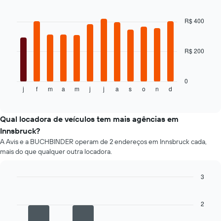
Bar
Chart
1
graphic.
chart
eixo
with
R$ 400
12
Y
bars.
exibindo
o
R$ 200
O
preço
gráfico
médio
a
de
seguir
0
um
j
f
m
a
m
j
j
a
s
o
n
d
exibe
End
aluguel
of
o
de
interactive
preço
chart
carro
médio
Qual locadora de veículos tem mais agências em
de
Innsbruck?
um
A Avis e a BUCHBINDER operam de 2 endereços em Innsbruck cada,
aluguel
mais do que qualquer outra locadora.
de
carro
a
3
cada
Bar
Chart
mês
graphic.
chart
O
with
2
4
gráfico
bars.