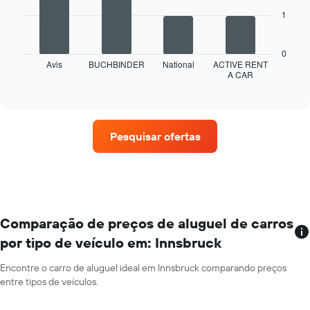
tem
1
1
O
eixo
gráfico
X
a
exibindo
0
seguir
Avis
BUCHBINDER
National
ACTIVE RENT
os
A CAR
exibe
End
meses
of
as
do
interactive
quatro
chart
ano
empresas
O
de
gráfico
Pesquisar ofertas
aluguel
tem
de
1
carros
eixo
que
Y
tem
exibindo
mais
o
localizações
Comparação de preços de aluguel de carros
preço
O
médio
por tipo de veículo em: Innsbruck
gráfico
de
tem
aluguel
Encontre o carro de aluguel ideal em Innsbruck comparando preços
1
de
entre tipos de veículos.
eixo
carro
X
por