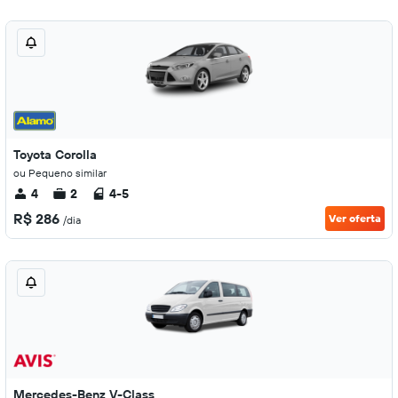
Toyota Corolla
ou Pequeno similar
4
2
4-5
R$ 286
Ver oferta
/dia
Mercedes-Benz V-Class