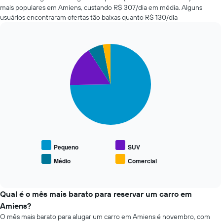
o
aluguel
mais populares em Amiens, custando R$ 307/dia em média. Alguns
número
de
usuários encontraram ofertas tão baixas quanto R$ 130/dia
de
carros
dias
mais
antes
baratas
da
Pie
Chart
das
reserva
graphic.
chart
últimas
with
O
72
4
gráfico
horas
slices.
tem
O
1
gráfico
O
eixo
tem
gráfico
Y
1
a
exibindo
eixo
seguir
o
X
exibe
preço
exibindo
o
Pequeno
SUV
médio
as
preço
de
Médio
Comercial
4
End
médio
um
of
empresas
de
interactive
aluguel
de
tipos
chart
de
aluguel
populares
Qual é o mês mais barato para reservar um carro em
carro
de
de
Amiens?
carro
carros
O mês mais barato para alugar um carro em Amiens é novembro, com
mais