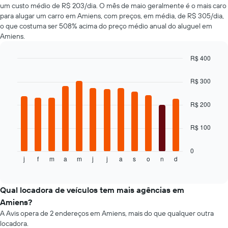
um custo médio de R$ 203/dia. O mês de maio geralmente é o mais caro
baratas
para alugar um carro em Amiens, com preços, em média, de R$ 305/dia,
O
o que costuma ser 508% acima do preço médio anual do aluguel em
gráfico
Amiens.
tem
1
eixo
R$ 400
Y
Bar
Chart
exibindo
graphic.
chart
R$ 300
with
o
12
preço
bars.
R$ 200
mais
barato
O
do
R$ 100
gráfico
aluguel
a
de
seguir
0
carro
j
f
m
a
m
j
j
a
s
o
n
d
exibe
End
para
of
o
as
interactive
preço
chart
empresas
médio
Qual locadora de veículos tem mais agências em
fornecidas
de
Amiens?
um
A Avis opera de 2 endereços em Amiens, mais do que qualquer outra
aluguel
locadora.
de