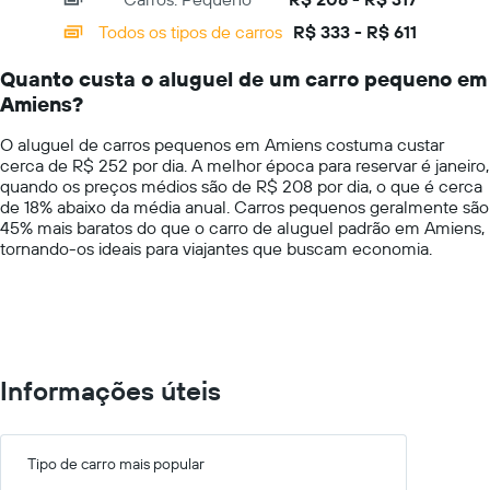
displaying
do
categories.
Todos os tipos de carros
R$ 333 - R$ 611
aluguel
Range:
de
14
carro
Quanto custa o aluguel de um carro pequeno em
categories.
para
Amiens?
The
as
chart
empresas
O aluguel de carros pequenos em Amiens costuma custar
has
fornecidas
cerca de R$ 252 por dia. A melhor época para reservar é janeiro,
1
quando os preços médios são de R$ 208 por dia, o que é cerca
Y
de 18% abaixo da média anual. Carros pequenos geralmente são
axis
45% mais baratos do que o carro de aluguel padrão em Amiens,
displaying
tornando-os ideais para viajantes que buscam economia.
values.
Range:
0
to
750.
Informações úteis
Tipo de carro mais popular