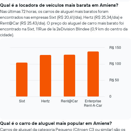
o
Qual é a locadora de veículos mais barata em Amiens?
preço
Nas últimas 72 horas, os carros de aluguel mais baratos foram
de
encontrados nas empresas Sixt (R$ 20,61/dia), Hertz (R$ 25,34/dia) e
um
Rent@Car (R$ 25,43/dia). O preço do aluguel de carro mais barato foi
carro
encontrado na Sixt, 11Rue de la 2eDivision Blindee (0,9 km do centro da
alugado
cidade).
varia
de
R$ 150
acordo
com
Bar
Chart
graphic.
chart
a
with
R$ 100
aproximação
4
da
bars.
data
R$ 50
de
O
reserva
gráfico
O
a
0
gráfico
seguir
Sixt
Hertz
Rent@Car
Enterprise
tem
Rent-A-Car
exibe
End
1
of
as
interactive
eixo
quatro
chart
X
empresas
Qual é o carro de aluguel mais popular em Amiens?
exibindo
de
Carros de aluguel da categoria Pequeno (Citroen C3 ou similar) são os