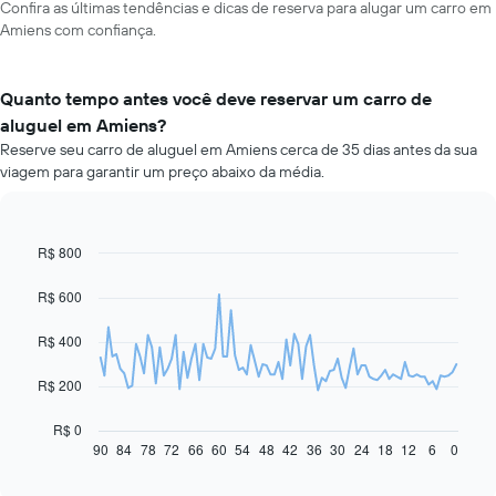
Confira as últimas tendências e dicas de reserva para alugar um carro em
Amiens com confiança.
Quanto tempo antes você deve reservar um carro de
aluguel em Amiens?
Reserve seu carro de aluguel em Amiens cerca de 35 dias antes da sua
viagem para garantir um preço abaixo da média.
R$ 800
Line
Chart
graphic.
chart
with
R$ 600
91
data
R$ 400
points.
O
R$ 200
gráfico
a
R$ 0
seguir
90
84
78
72
66
60
54
48
42
36
30
24
18
12
6
0
End
of
exibe
interactive
como
chart