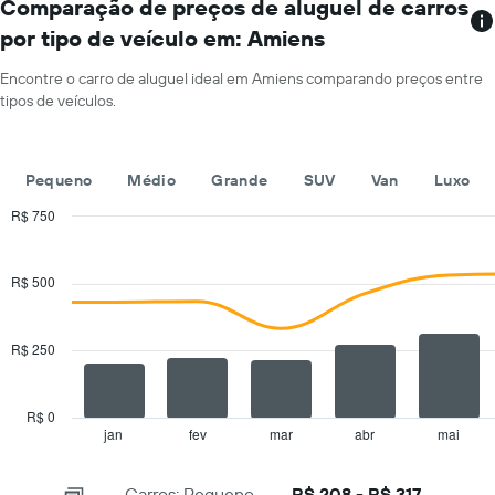
localizações
Comparação de preços de aluguel de carros
preço
O
médio
por tipo de veículo em: Amiens
gráfico
de
tem
aluguel
Encontre o carro de aluguel ideal em Amiens comparando preços entre
1
de
tipos de veículos.
eixo
carro
X
por
exibindo
um
empresas
dia
Pequeno
Médio
Grande
SUV
Van
Luxo
de
aluguel
R$ 750
de
Combination
Chart
carros
graphic.
chart
with
O
R$ 500
2
gráfico
data
tem
series.
1
R$ 250
eixo
The
Y
chart
exibindo
has
R$ 0
o
1
jan
fev
mar
abr
mai
End
preço
of
X
mais
interactive
axis
chart
barato
Carros: Pequeno
R$ 208 - R$ 317