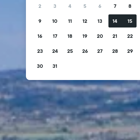
2
3
4
5
6
7
8
9
10
11
12
13
14
15
16
17
18
19
20
21
22
23
24
25
26
27
28
29
30
31