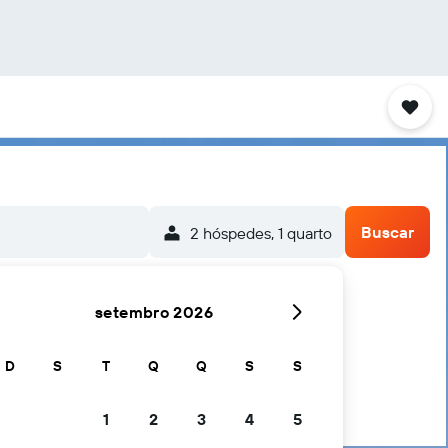
Buscar
2 hóspedes, 1 quarto
setembro 2026
a Forrest Hill
D
S
T
Q
Q
S
S
1
2
3
4
5