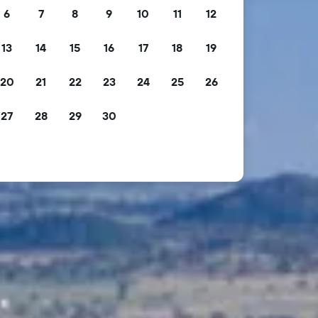
6
7
8
9
10
11
12
13
14
15
16
17
18
19
20
21
22
23
24
25
26
27
28
29
30