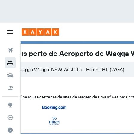
Voos
Hotéis perto de Aeroporto de Wagga W
Hotéis
Carros
Pacotes
O KAYAK pesquisa centenas de sites de viagem de uma só vez para h
Explore
Rastreador de voos
Quando ir