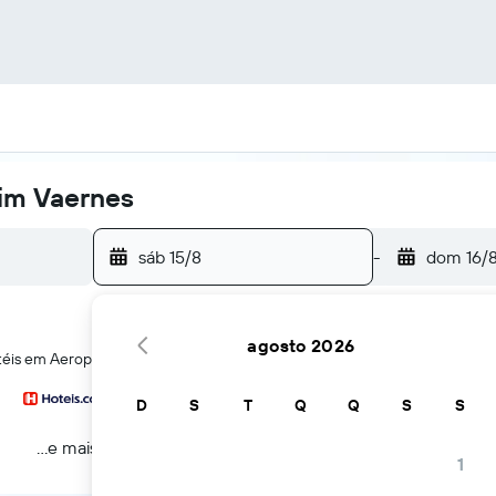
eim Vaernes
sáb 15/8
-
dom 16/
agosto 2026
otéis em Aeroporto de Trondheim VaernesAeroporto de Trondheim Vaern
D
S
T
Q
Q
S
S
...e mais
1