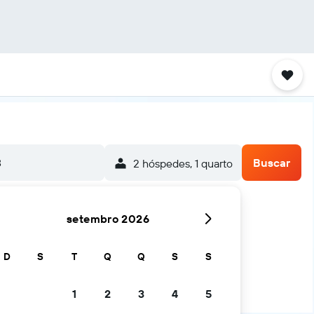
8
Buscar
2 hóspedes, 1 quarto
setembro 2026
es
D
S
T
Q
Q
S
S
1
2
3
4
5