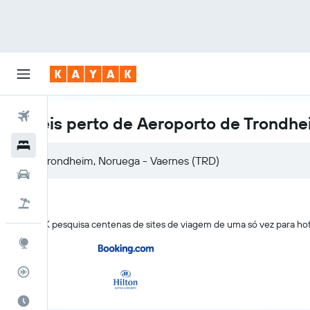
Voos
Hotéis perto de Aeroporto de Trondh
Hotéis
Carros
Pacotes
O KAYAK pesquisa centenas de sites de viagem de uma só vez para h
Explore
Rastreador de voos
Quando ir