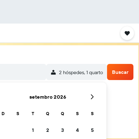
Buscar
2 hóspedes, 1 quarto
setembro 2026
D
S
T
Q
Q
S
S
1
2
3
4
5