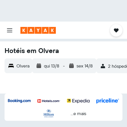
Hotéis em Olvera
Olvera
qui 13/8
-
sex 14/8
2 hóspede
...e mais